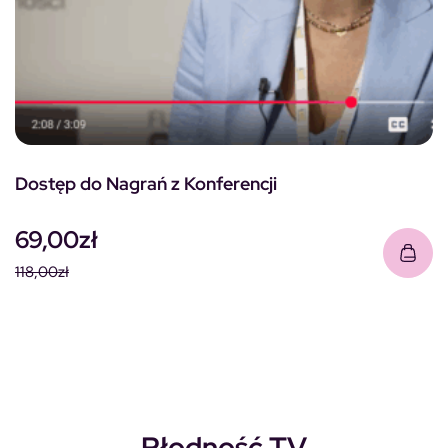
Dostęp do Nagrań z Konferencji
69,00
zł
118,00
zł
Pierwotna cena wynosiła: 118,00zł.
Aktualna cena wynosi: 69,00zł.
Płodność TV