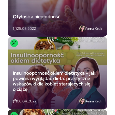
Otyłość a niepłodność
Anna Kruk
25.08.2022
Insulinooporność okiem dietetyka – jak
powinna wyglądać dieta: praktyczne
wskazówki dla kobiet starających się
o ciążę
Anna Kruk
06.04.2022