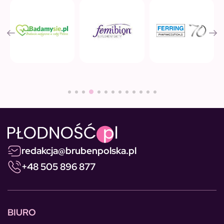
redakcja@brubenpolska.pl
+48 505 896 877
BIURO