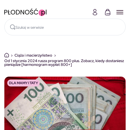
Skocz do treści
›
Ciąża i macierzyństwo
›
Od 1 stycznia 2024 rusza program 800 plus. Zobacz, kiedy dostaniesz
pieniądze [harmonogram wypłat 800+]
DLA MAMY I TATY