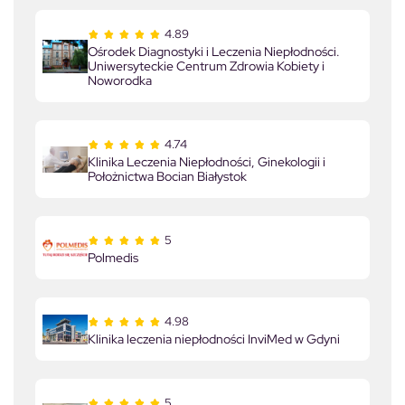
4.89
Ośrodek Diagnostyki i Leczenia Niepłodności.
Uniwersyteckie Centrum Zdrowia Kobiety i
Noworodka
4.74
Klinika Leczenia Niepłodności, Ginekologii i
Położnictwa Bocian Białystok
5
Polmedis
4.98
Klinika leczenia niepłodności InviMed w Gdyni
5