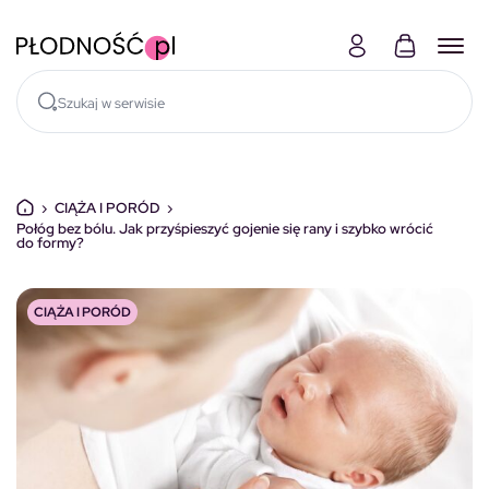
Skocz do treści
›
CIĄŻA I PORÓD
›
Połóg bez bólu. Jak przyśpieszyć gojenie się rany i szybko wrócić
do formy?
CIĄŻA I PORÓD