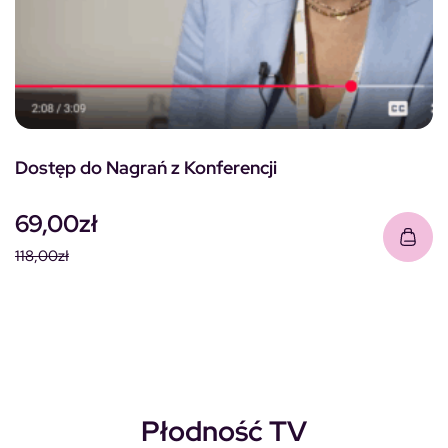
Dostęp do Nagrań z Konferencji
69,00
zł
118,00
zł
Pierwotna cena wynosiła: 118,00zł.
Aktualna cena wynosi: 69,00zł.
Płodność TV