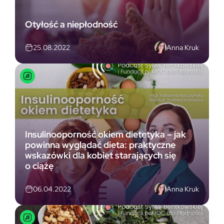
Otyłość a niepłodność
Anna Kruk
25.08.2022
Insulinooporność okiem dietetyka – jak
powinna wyglądać dieta: praktyczne
wskazówki dla kobiet starających się
o ciążę
Anna Kruk
06.04.2022