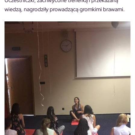
Uczestniczki, zachwycone trenerką i przekazaną
wiedzą, nagrodziły prowadzącą gromkimi brawami.