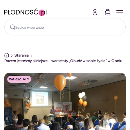
Skocz do treści
›
Starania
›
Razem jesteśmy silniejsze – warsztaty „Obudź w sobie życie” w Opolu
WARSZTATY