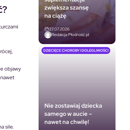
ć?
zwiększa szansę
na ciążę
kurczami
27.07.2026
Redakcja Płodność.pl
rócej,
DZIECIĘCE CHOROBY I DOLEGLIWOŚCI
we objawy
a nawet
Nie zostawiaj dziecka
samego w aucie –
nawet na chwilę!
 sile.