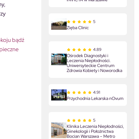
ny,
rzy
5
Zięba Clinic
okoju bądź
zpieczne
4.89
Ośrodek Diagnostyki i
Leczenia Niepłodności.
Uniwersyteckie Centrum
Zdrowia Kobiety i Noworodka
4.91
Przychodnia Lekarska nOvum
5
Klinika Leczenia Niepłodności,
Ginekologii i Położnictwa
Bocian Warszawa – Metro