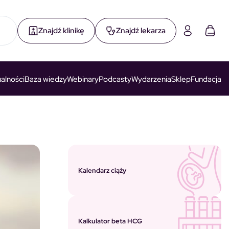
Znajdź klinikę
Znajdź lekarza
alności
Baza wiedzy
Webinary
Podcasty
Wydarzenia
Sklep
Fundacja
Kalendarz ciąży
Kalkulator beta HCG