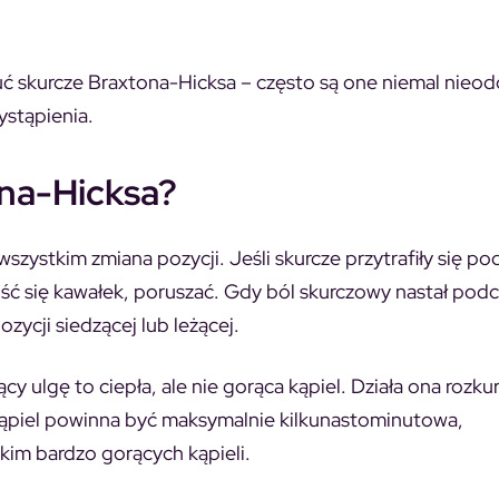
uć skurcze Braxtona-Hicksa – często są one niemal nieo
ystąpienia.
ona-Hicksa?
szystkim zmiana pozycji. Jeśli skurcze przytrafiły się po
jść się kawałek, poruszać. Gdy ból skurczowy nastał pod
ycji siedzącej lub leżącej.
cy ulgę to ciepła, ale nie gorąca kąpiel. Działa ona rozk
Kąpiel powinna być maksymalnie kilkunastominutowa,
tkim bardzo gorących kąpieli.