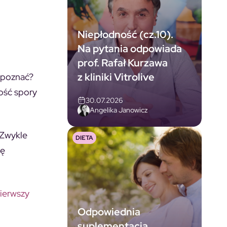
Niepłodność (cz.10).
Na pytania odpowiada
prof. Rafał Kurzawa
z kliniki Vitrolive
ozpoznać?
dość spory
30.07.2026
Angelika Janowicz
 Zwykle
DIETA
ię
pierwszy
Odpowiednia
suplementacja