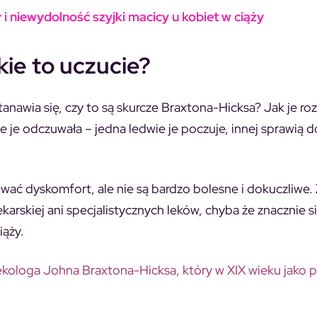
i niewydolność szyjki macicy u kobiet w ciąży
kie to uczucie?
anawia się, czy to są skurcze Braxtona-Hicksa? Jak je r
 je odczuwała – jedna ledwie je poczuje, innej sprawią 
ć dyskomfort, ale nie są bardzo bolesne i dokuczliwe.
karskiej ani specjalistycznych leków, chyba że znacznie s
ciąży.
ekologa Johna Braxtona-Hicksa, który w XIX wieku jako 