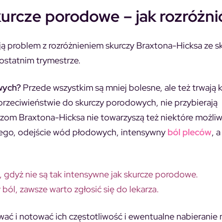
urcze porodowe – jak rozróżni
ają problem z rozróżnieniem skurczy Braxtona-Hicksa ze s
ostatnim trymestrze.
wych?
Przede wszystkim są mniej bolesne, ale też trwają k
 przeciwieństwie do skurczy porodowych, nie przybierają
rczom Braxtona-Hicksa nie towarzyszą też niektóre możli
wego, odejście wód płodowych, intensywny
ból pleców
, 
 gdyż nie są tak intensywne jak skurcze porodowe.
 ból, zawsze warto zgłosić się do lekarza.
 i notować ich częstotliwość i ewentualne nabieranie na