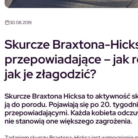
30.08.2019
Skurcze Braxtona-Hicksa
przepowiadające – jak 
jak je złagodzić?
Skurcze Braxtona Hicksa to aktywność s
ją do porodu. Pojawiają się po 20. tygodn
przepowiadającymi. Każda kobieta odczuwa
nie stanowią one większego zagrożenia.
Zadaniem skurczy Braxtona-Hicksa jest wzmocnienie 