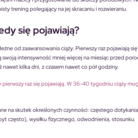
sty trening polegający na jej skracaniu i rozwieraniu.
iedy się pojawiają?
ależne od zaawansowania ciąży. Pierwszy raz pojawiają się
ją swoją intensywność mniej więcej na miesiąc przed por
 nawet kilka dni, z czasem nawet co pół godziny.
 pierwszy raz się pojawiają. W 36-40 tygodniu ciąży mo
ne na skutek określonych czynności: częstego dotykani
 zbyt często), wysiłku fizycznego, odwodnienia, stosunku