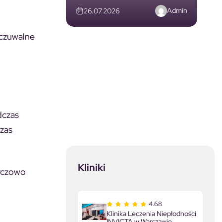
Admin
26.07.2026
dczuwalne
dczas
czas
Kliniki
urczowo
4.68
Klinika Leczenia Niepłodności
INVICTA w Warszawie