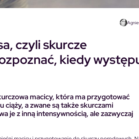
Agnie
, czyli skurcze
rozpoznać, kiedy występu
kurczowa macicy, która ma przygotować
iu ciąży, a zwane są także skurczami
 je z inną intensywnością, ale zazwyczaj
mięśni macicy i przygotowanie do skurczy porodowych. 