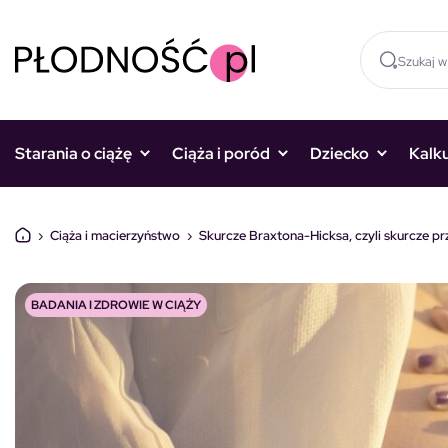
Skocz do treści
Starania o ciążę
Ciąża i poród
Dziecko
Kalk
›
Ciąża i macierzyństwo
›
Skurcze Braxtona-Hicksa, czyli skurcze pr
BADANIA I ZDROWIE W CIĄŻY