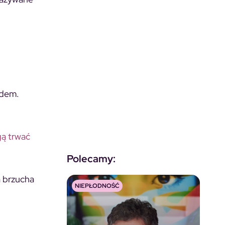
odem.
gą trwać
Polecamy:
a brzucha
NIEPŁODNOŚĆ