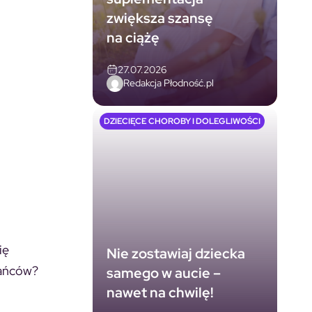
zwiększa szansę
na ciążę
27.07.2026
Redakcja Płodność.pl
DZIECIĘCE CHOROBY I DOLEGLIWOŚCI
ię
Nie zostawiaj dziecka
kańców?
samego w aucie –
nawet na chwilę!