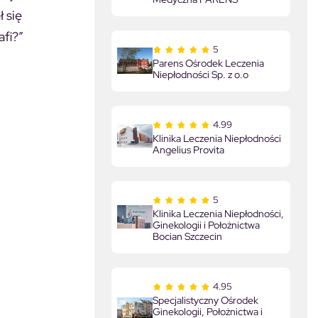
 się
afi?”
5
Parens Ośrodek Leczenia
Niepłodności Sp. z o.o
4.99
Klinika Leczenia Niepłodności
Angelius Provita
5
Klinika Leczenia Niepłodności,
Ginekologii i Położnictwa
Bocian Szczecin
4.95
Specjalistyczny Ośrodek
Ginekologii, Położnictwa i