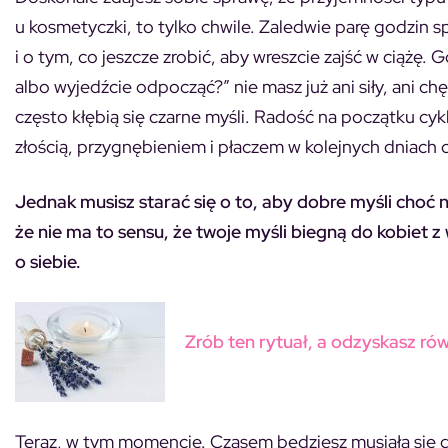
u kosmetyczki, to tylko chwile. Zaledwie parę godzin 
i o tym, co jeszcze zrobić, aby wreszcie zajść w ciążę. 
albo wyjedźcie odpocząć?” nie masz już ani siły, ani c
często kłębią się czarne myśli. Radość na początku cyk
złością, przygnębieniem i płaczem w kolejnych dniach c
Jednak musisz starać się o to, aby dobre myśli choć n
że nie ma to sensu, że twoje myśli biegną do kobiet 
o siebie.
Zrób ten rytuał, a odzyskasz ró
Teraz, w tym momencie. Czasem będziesz musiała się d