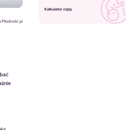
Kalkulator ciąży
 Płodność.pl
dbać
aśnie
aks