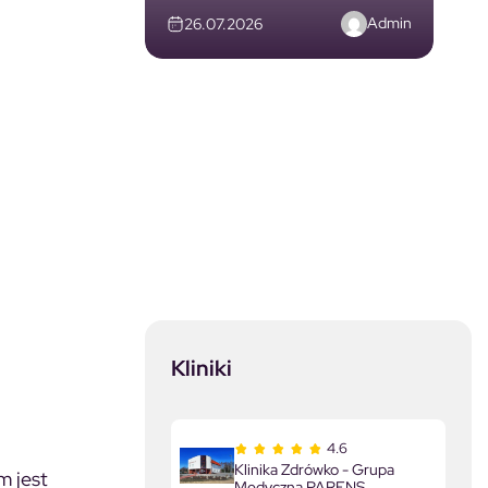
Admin
26.07.2026
Kliniki
4.6
Klinika Zdrówko - Grupa
m jest
Medyczna PARENS