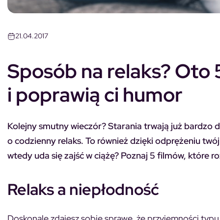
21.04.2017
Sposób na relaks? Oto 5
i poprawią ci humor
Kolejny smutny wieczór? Starania trwają już bardzo dł
o codzienny relaks. To również dzięki odprężeniu twój
wtedy uda się zajść w ciążę? Poznaj 5 filmów, które ro
Relaks a niepłodność
Doskonale zdajesz sobie sprawę, że przyjemności typu 