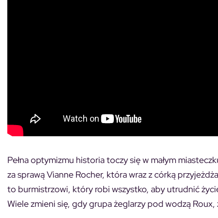
Pełna optymizmu historia toczy się w małym miasteczku
za sprawą Vianne Rocher, która wraz z córką przyjeżdża
to burmistrzowi, który robi wszystko, aby utrudnić ży
Wiele zmieni się, gdy grupa żeglarzy pod wodzą Roux, 