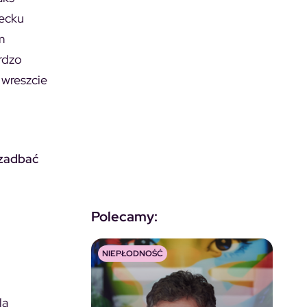
iecku
m
ardzo
 wreszcie
 zadbać
Polecamy:
NIEPŁODNOŚĆ
lą