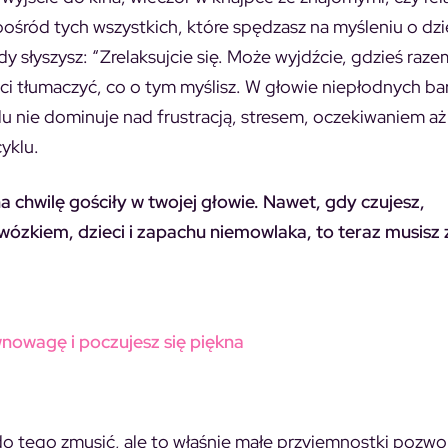
spośród tych wszystkich, które spędzasz na myśleniu o dz
Gdy słyszysz: “Zrelaksujcie się. Może wyjdźcie, gdzieś raze
hęci tłumaczyć, co o tym myślisz. W głowie niepłodnych b
lu nie dominuje nad frustracją, stresem, oczekiwaniem aż
yklu.
a chwilę gościły w twojej głowie. Nawet, gdy czujesz,
z wózkiem, dzieci i zapachu niemowlaka, to teraz musisz
wnowagę i poczujesz się piękna
o tego zmusić, ale to właśnie małe przyjemnostki pozwo