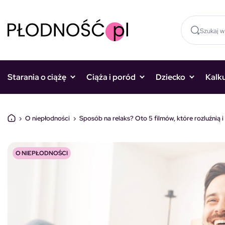
Skocz do treści
Starania o ciążę
Ciąża i poród
Dziecko
Kalk
›
O niepłodności
›
Sposób na relaks? Oto 5 filmów, które rozluźnią 
O NIEPŁODNOŚCI