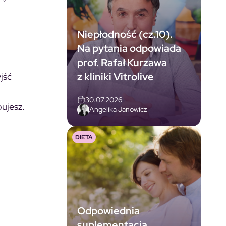
Niepłodność (cz.10).
Na pytania odpowiada
prof. Rafał Kurzawa
z kliniki Vitrolive
jść
30.07.2026
bujesz.
Angelika Janowicz
DIETA
Odpowiednia
suplementacja