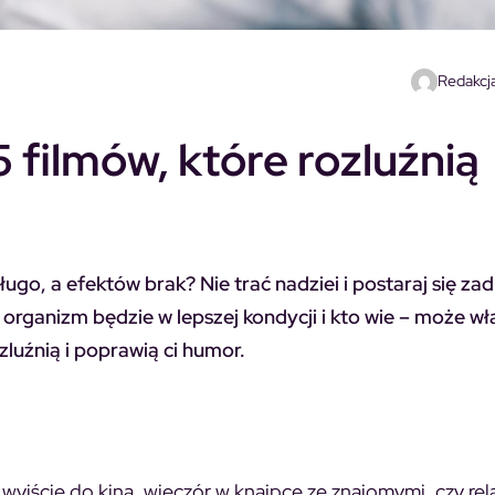
Redakcja
 filmów, które rozluźnią
ugo, a efektów brak? Nie trać nadziei i postaraj się za
 organizm będzie w lepszej kondycji i kto wie – może wł
zluźnią i poprawią ci humor.
wyjście do kina, wieczór w knajpce ze znajomymi, czy rel