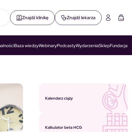
Znajdź klinikę
Znajdź lekarza
alności
Baza wiedzy
Webinary
Podcasty
Wydarzenia
Sklep
Fundacja
Kalendarz ciąży
Kalkulator beta HCG