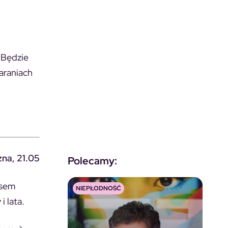
 Będzie
taraniach
na, 21.05
Polecamy:
asem
NIEPŁODNOŚĆ
i lata.