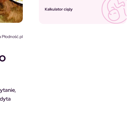
Kalkulator ciąży
 Płodność.pl
ło
ytanie,
Edyta