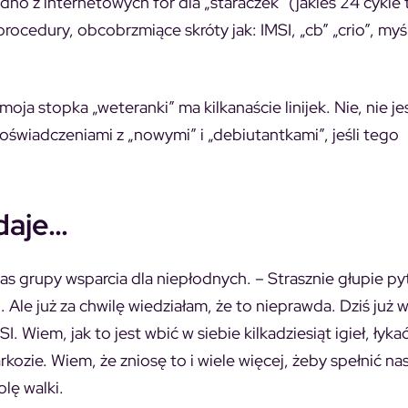
dno z internetowych for dla „staraczek” (jakieś 24 cykle
procedury, obcobrzmiące skróty jak: IMSI, „cb” „crio”, my
moja stopka „weteranki” ma kilkanaście linijek. Nie, nie j
ę doświadczeniami z „nowymi” i „debiutantkami”, jeśli tego
daje…
s grupy wsparcia dla niepłodnych. – Strasznie głupie py
le już za chwilę wiedziałam, że to nieprawda. Dziś już w
I. Wiem, jak to jest wbić w siebie kilkadziesiąt igieł, łyka
arkozie. Wiem, że zniosę to i wiele więcej, żeby spełnić na
lę walki.