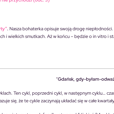
yty”
.
Nasza bohaterka opisuje swoją drogę niepłodności.
h i wielkich smutkach. Aż w końcu – będzie o in vitro i s
“
Gdańsk, gdy-byłam-odważ
cyklach. Ten cykl, poprzedni cykl, w następnym cyklu… cz
uje się, że te cykle zaczynają układać się w całe kwartały 