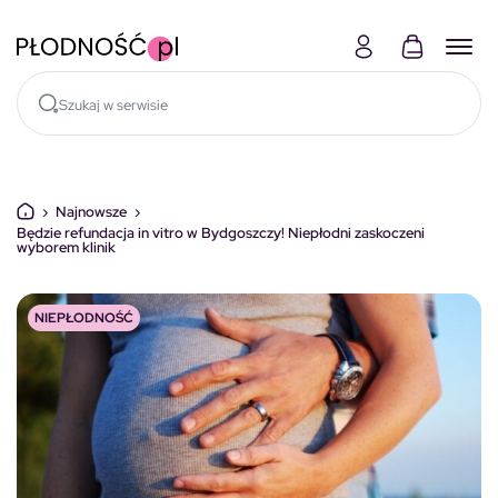
Skocz do treści
›
Najnowsze
›
Będzie refundacja in vitro w Bydgoszczy! Niepłodni zaskoczeni
wyborem klinik
NIEPŁODNOŚĆ