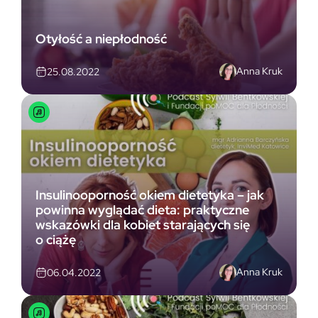
Otyłość a niepłodność
Anna Kruk
25.08.2022
Insulinooporność okiem dietetyka – jak
powinna wyglądać dieta: praktyczne
wskazówki dla kobiet starających się
o ciążę
Anna Kruk
06.04.2022