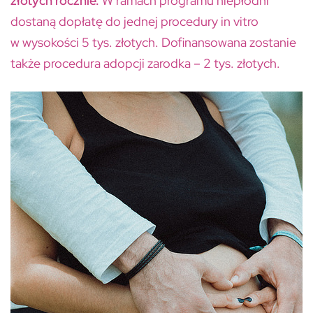
złotych rocznie.
W ramach programu niepłodni
dostaną dopłatę do jednej procedury in vitro
w wysokości 5 tys. złotych. Dofinansowana zostanie
także procedura adopcji zarodka – 2 tys. złotych.