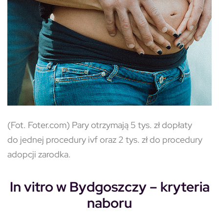
(Fot. Foter.com) Pary otrzymają 5 tys. zł dopłaty
do jednej procedury ivf oraz 2 tys. zł do procedury
adopcji zarodka.
In vitro w Bydgoszczy – kryteria
naboru