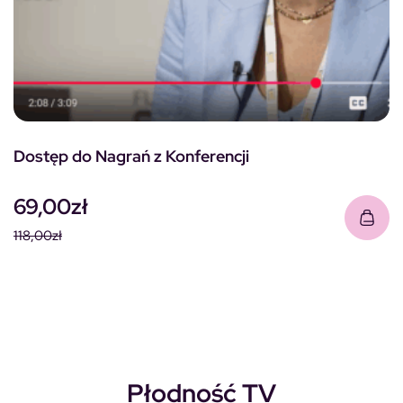
Dostęp do Nagrań z Konferencji
69,00
zł
118,00
zł
Pierwotna cena wynosiła: 118,00zł.
Aktualna cena wynosi: 69,00zł.
Płodność TV