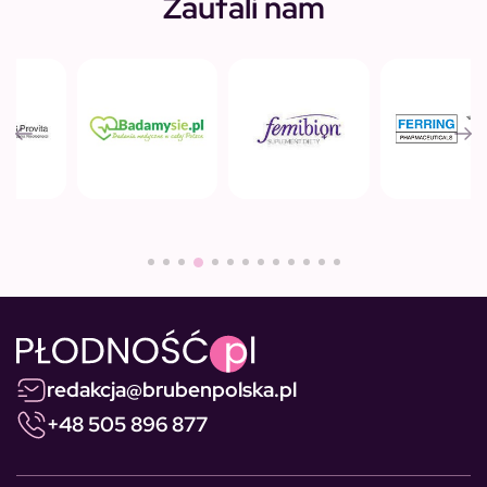
Zaufali nam
redakcja@brubenpolska.pl
+48 505 896 877