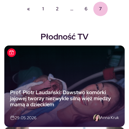
«
1
2
…
6
7
Płodność TV
Prof. Piotr Laudański: Dawstwo komórki
jajowej tworzy niezwykle silną więź między
mamą a dzieckiem
Anna Kruk
29.05.2026