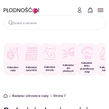
Skocz do treści
Kalkulator
Kalkulator
BMI i
Kalkulator
Kalkulator
Kalendarz
Kalkulat
dni
prawidłowej
porodu
beta HCG
ciąży
kalorii
płodnych
wagi
›
Badania i zdrowie w ciąży
›
Strona 7