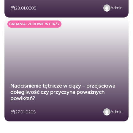
Admin
28.01.0205
BADANIA I ZDROWIE W CIĄŻY
Nadciśnienie tętnicze w ciąży – przejściowa
dolegliwość czy przyczyna poważnych
powikłań?
Admin
27.01.0205