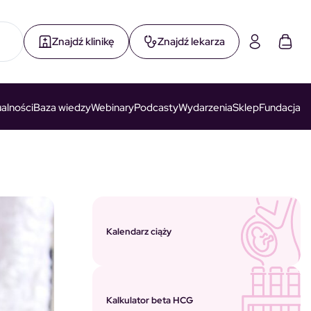
Znajdź klinikę
Znajdź lekarza
alności
Baza wiedzy
Webinary
Podcasty
Wydarzenia
Sklep
Fundacja
Kalendarz ciąży
Kalkulator beta HCG