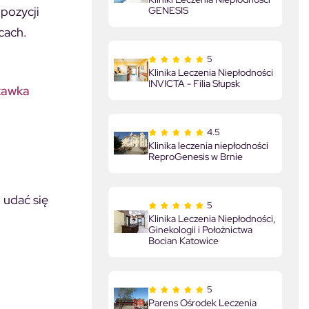
pozycji
GENESIS
ecach.
5
Klinika Leczenia Niepłodności
INVICTA - Filia Słupsk
kawka
4.5
Klinika leczenia niepłodności
ReproGenesis w Brnie
 udać się
5
Klinika Leczenia Niepłodności,
Ginekologii i Położnictwa
Bocian Katowice
5
Parens Ośrodek Leczenia