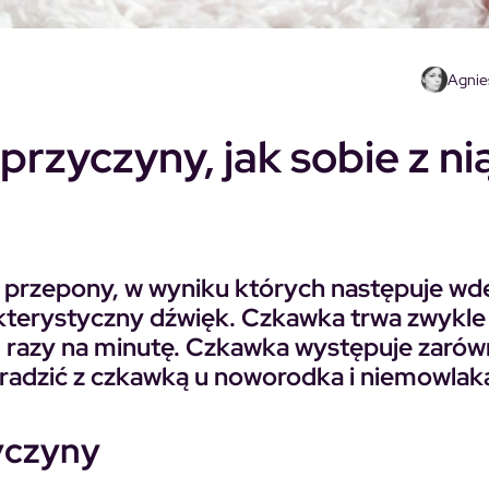
Agnie
rzyczyny, jak sobie z ni
 przepony, w wyniku których następuje wd
akterystyczny dźwięk. Czkawka trwa zwykle 
60 razy na minutę. Czkawka występuje zaró
e radzić z czkawką u noworodka i niemowlak
yczyny