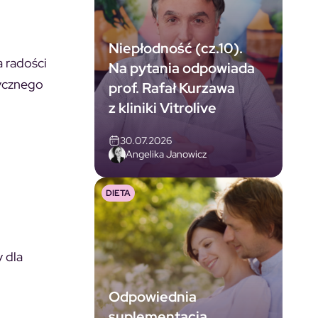
Niepłodność (cz.10).
 radości
Na pytania odpowiada
tycznego
prof. Rafał Kurzawa
z kliniki Vitrolive
30.07.2026
Angelika Janowicz
DIETA
 dla
Odpowiednia
suplementacja