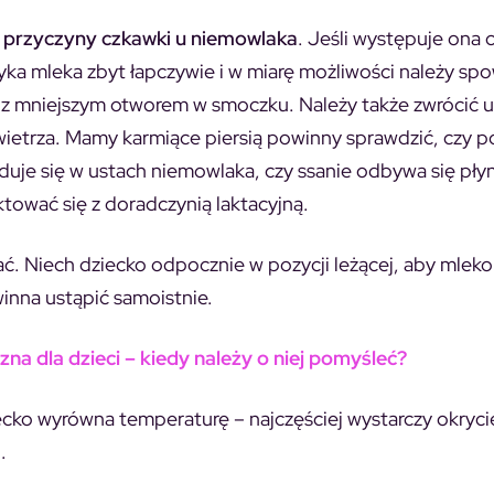
ą przyczyny czkawki u niemowlaka
. Jeśli występuje ona 
łyka mleka zbyt łapczywie i w miarę możliwości należy sp
e z mniejszym otworem w smoczku. Należy także zwrócić 
owietrza. Mamy karmiące piersią powinny sprawdzić, czy 
jduje się w ustach niemowlaka, czy ssanie odbywa się płyn
tować się z doradczynią laktacyjną.
ać. Niech dziecko odpocznie w pozycji leżącej, aby mleko
nna ustąpić samoistnie.
zna dla dzieci – kiedy należy o niej pomyśleć?
ecko wyrówna temperaturę – najczęściej wystarczy okryci
.