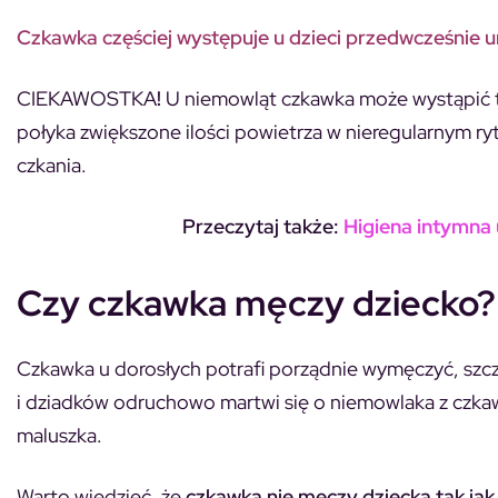
Czkawka częściej występuje u dzieci przedwcześnie ur
CIEKAWOSTKA
!
U niemowląt czkawka może wystąpić t
połyka zwiększone ilości powietrza w nieregularnym 
czkania.
Przeczytaj także:
Higiena intymna 
Czy czkawka męczy dziecko?
Czkawka u dorosłych potrafi porządnie wymęczyć, szcz
i dziadków odruchowo martwi się o niemowlaka z czkawk
maluszka.
Warto wiedzieć, że
czkawka nie meczy dziecka tak jak