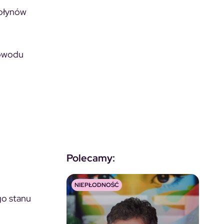
 płynów
powodu
Polecamy:
NIEPŁODNOŚĆ
go stanu