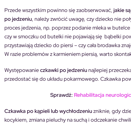
Przede wszystkim powinno się zaobserwować,
jakie s
po jedzeniu
, należy zwrócić uwagę, czy dziecko nie po
proces jedzenia, np. poprzez podanie mleka w butelc
czy w smoczku od butelki nie pojawiają się bąbelki p
przystawiają dziecko do piersi – czy cała brodawka zna
W razie problemów z karmieniem piersią, warto skontak
Występowanie
czkawki po jedzeniu
najlepiej przeczek
przedostać się do układu pokarmowego. Czkawka powi
Sprawdź:
Rehabilitacja neurologic
Czkawka po kąpieli lub wychłodzeniu
zniknie, gdy dzi
kocykiem, zmiana pieluchy na suchą i odczekanie chwili