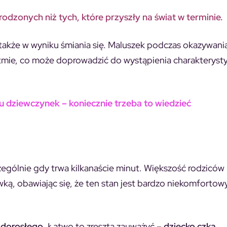
odzonych niż tych, które przyszły na świat w terminie.
akże w wyniku śmiania się. Maluszek podczas okazywania
rytmie, co może doprowadzić do wystąpienia charakterys
u dziewczynek – koniecznie trzeba to wiedzieć
ególnie gdy trwa kilkanaście minut. Większość rodziców
ą, obawiając się, że ten stan jest bardzo niekomfortowy
 dorosłego
. Łatwo to zresztą zauważyć –
dziecko czka