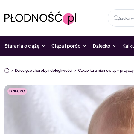
Skocz do treści
Starania o ciążę
Ciąża i poród
Dziecko
Kalk
›
Dziecięce choroby i dolegliwości
›
Czkawka u niemowląt – przyczyny
DZIECKO