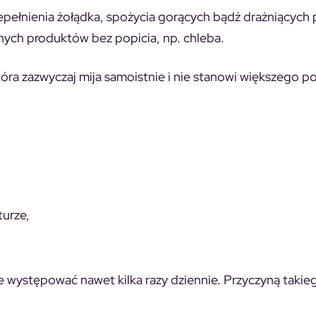
epełnienia żołądka, spożycia gorących bądź drażniących
uchych produktów bez popicia, np. chleba.
tóra zazwyczaj mija samoistnie i nie stanowi większego 
turze,
występować nawet kilka razy dziennie. Przyczyną takie