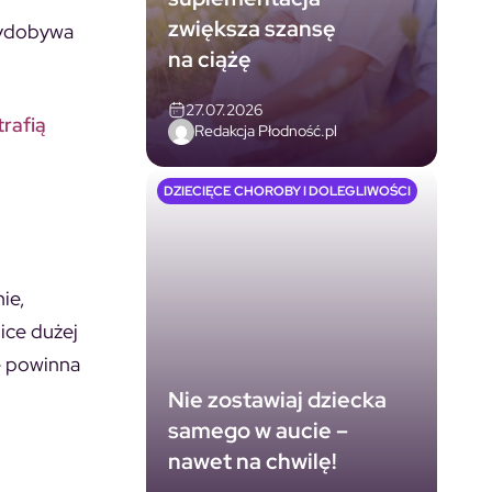
zwiększa szansę
wydobywa
na ciążę
27.07.2026
rafią
Redakcja Płodność.pl
DZIECIĘCE CHOROBY I DOLEGLIWOŚCI
nie,
ice dużej
e powinna
Nie zostawiaj dziecka
samego w aucie –
nawet na chwilę!