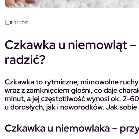
11.07.2019
Czkawka u niemowląt – p
radzić?
Czkawka to rytmiczne, mimowolne ruchy
wraz z zamknięciem głośni, co daje char
minut, a jej częstotliwość wynosi ok. 2-
u dorosłych, jak i noworodków. Jak sobi
Czkawka u niemowlaka – prz