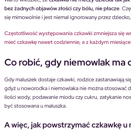
bez żadnych objawów złości czy bólu, nie płacze
. Cz
się mimowolnie i jest niemal ignorowany przez dzieck
Częstotliwość występowania czkawki zmniejsza się wr
mieć czkawkę nawet codziennie, a z każdym miesiące
Co robić, gdy niemowlak ma
Gdy maluszek dostaje czkawki, rodzice zastanawiają si
gdyż u noworodka i niemowlaka nie można stosować d
ilości wody, podawanie miodu czy cukru, zatykanie nos
być stosowana u maluszka.
A więc, jak powstrzymać czkawkę u