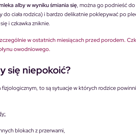
leka alby w wyniku śmiania się
, można go podnieść do 
ły do ciała rodzica) i bardzo delikatnie poklepywać po pl
ię i czkawka zniknie.
zczególnie w ostatnich miesiącach przed porodem. Cz
 płynu owodniowego.
y się niepokoić?
izjologicznym, to są sytuacje w których rodzice powinni
dy:
nnych blokach z przerwami,