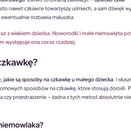
ęsto nawet czkawce towarzyszy uśmiech, a sam dźwięk 
o, ewentualnie rozbawia maluszka.
az z wiekiem dziecka. Noworodki i małe niemowlęta pot
m występuje ona coraz rzadziej.
 czkawkę?
ę
, jakie są sposoby na czkawkę u małego dziecka
. I słusz
omowych sposobów na czkawkę, które stosują dorośli. P
a czy przestraszenie – żadna z tych metod absolutnie ni
 niemowlaka?