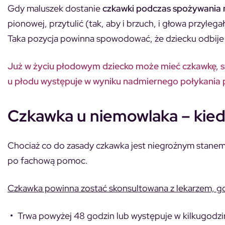
Gdy maluszek dostanie
czkawki podczas spożywania m
pionowej, przytulić (tak, aby i brzuch, i głowa przylega
Taka pozycja powinna spowodować, że dziecku odbije s
Już w życiu płodowym dziecko może mieć czkawkę, s
u płodu występuje w wyniku nadmiernego połykania
Czkawka u niemowlaka – kied
Chociaż co do zasady czkawka jest niegroźnym stanem f
po fachową pomoc.
Czkawka powinna zostać skonsultowana z lekarzem, g
Trwa powyżej 48 godzin lub występuje w kilkugodzi