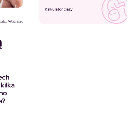
Kalkulator ciąży
szka Woźniak
ą
ech
kilka
wno
a?