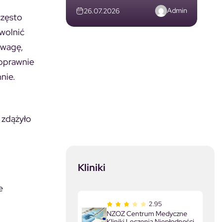
Admin
26.07.2026
często
owolnić
uwagę,
poprawnie
nie.
 zdążyło
Kliniki
e
2.95
NZOZ Centrum Medyczne
Kliniki Leczenia Niepłodności