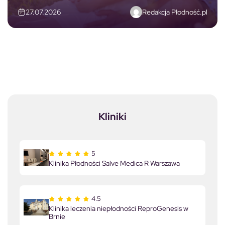
Redakcja Płodność.pl
27.07.2026
Kliniki
5
Klinika Płodności Salve Medica R Warszawa
4.5
Klinika leczenia niepłodności ReproGenesis w
Brnie