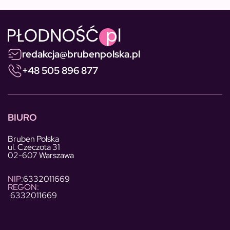
redakcja@brubenpolska.pl
+48 505 896 877
BIURO
Bruben Polska
ul. Czeczota 31
02-607 Warszawa
NIP:
6332011669
REGON:
6332011669