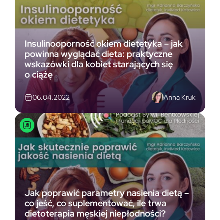
Insulinooporność okiem dietetyka – jak
powinna wyglądać dieta: praktyczne
wskazówki dla kobiet starających się
o ciążę
Anna Kruk
06.04.2022
Jak poprawić parametry nasienia dietą –
co jeść, co suplementować, ile trwa
dietoterapia męskiej niepłodności?