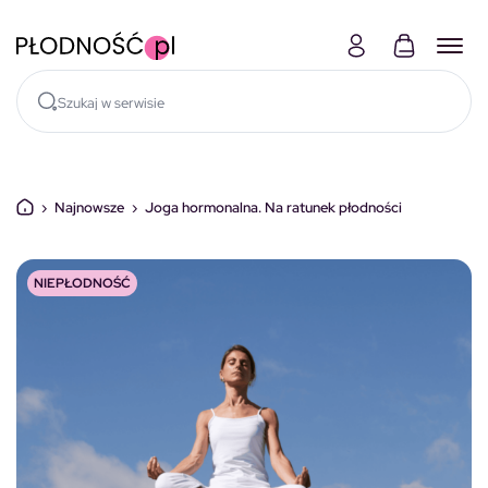
Skocz do treści
›
Najnowsze
›
Joga hormonalna. Na ratunek płodności
NIEPŁODNOŚĆ