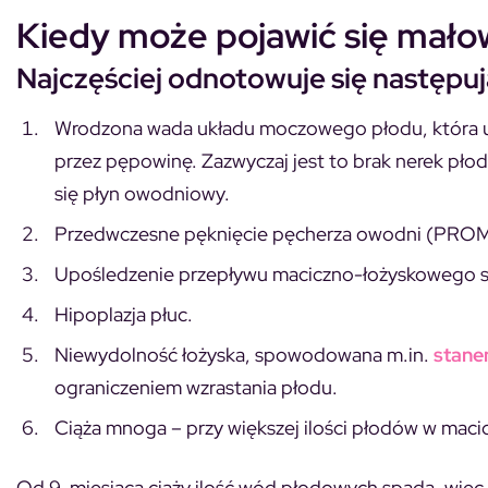
Kiedy może pojawić się mał
Najczęściej odnotowuje się następu
Wrodzona wada układu moczowego płodu, która uni
przez pępowinę. Zazwyczaj jest to brak nerek płod
się płyn owodniowy.
Przedwczesne pęknięcie pęcherza owodni (PROM
Upośledzenie przepływu maciczno-łożyskowego 
Hipoplazja płuc.
Niewydolność łożyska, spowodowana m.in.
stan
ograniczeniem wzrastania płodu.
Ciąża mnoga – przy większej ilości płodów w maci
Od 9. miesiąca ciąży ilość wód płodowych spada, wię