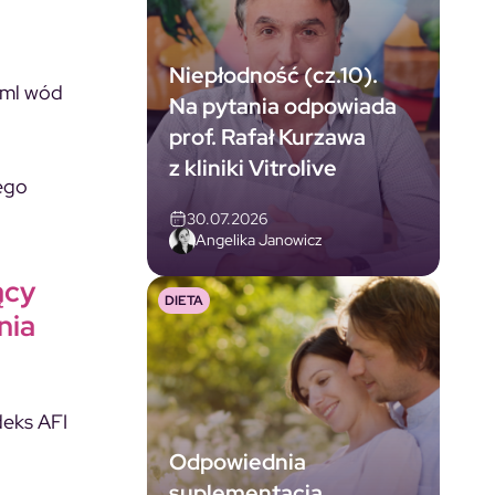
Niepłodność (cz.10).
 ml wód
Na pytania odpowiada
prof. Rafał Kurzawa
z kliniki Vitrolive
ego
30.07.2026
Angelika Janowicz
ący
DIETA
nia
deks AFI
Odpowiednia
suplementacja