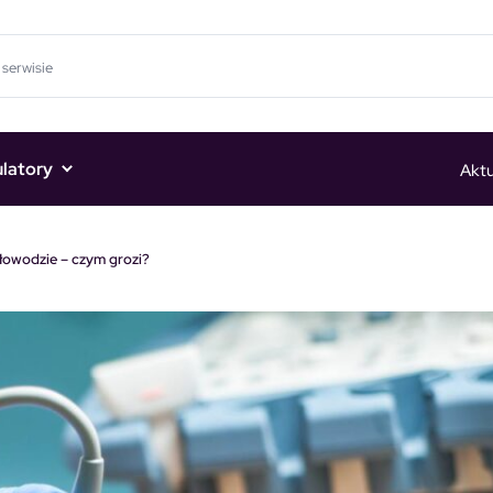
ulatory
Aktu
łowodzie – czym grozi?