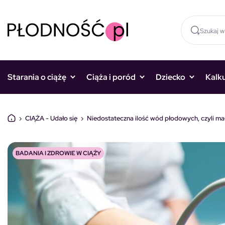
Skocz do treści
Starania o ciążę
Ciąża i poród
Dziecko
Kalk
›
CIĄŻA - Udało się
›
Niedostateczna ilość wód płodowych, czyli ma
BADANIA I ZDROWIE W CIĄŻY