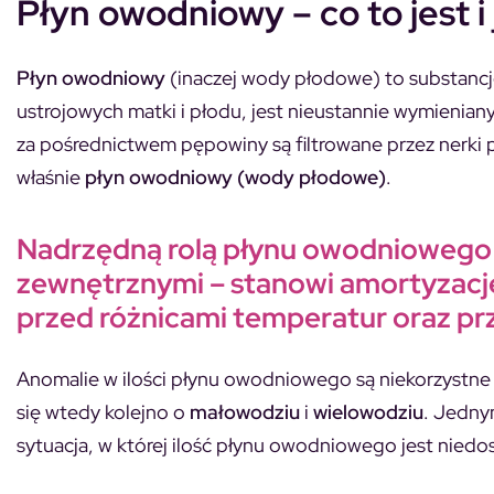
Płyn owodniowy – co to jest i 
Płyn owodniowy
(inaczej wody płodowe) to substancj
ustrojowych matki i płodu, jest nieustannie wymienia
za pośrednictwem pępowiny są filtrowane przez nerki 
właśnie
płyn owodniowy (wody płodowe)
.
Nadrzędną rolą płynu owodniowego 
zewnętrznymi – stanowi amortyzację
przed różnicami temperatur oraz pr
Anomalie w ilości płynu owodniowego są niekorzystne d
się wtedy kolejno o
małowodziu
i
wielowodziu
. Jedny
sytuacja, w której ilość płynu owodniowego jest niedos