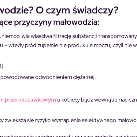
owodzie? O czym świadczy?
jące
przyczyny małowodzia
:
emożliwia właściwą filtrację substancji transportowan
u – wtedy płód zupełnie nie produkuje moczu, czyli nie 
).
spowodowane odwodnieniem ciężarnej.
em przedrzucawkowym
u kobiety bądź wewnątrzmacicz
cy zwiększa się ryzyko wystąpienia selektywnego małowo
c przekroczenie terminu porodu również może być niebez