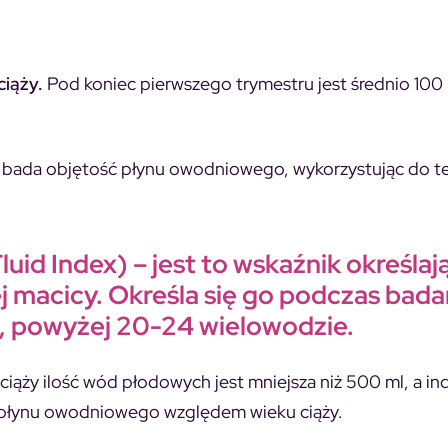
ciąży.
Pod koniec pierwszego trymestru jest średnio 100
e bada objętość płynu owodniowego, wykorzystując do t
luid Index)
– jest to wskaźnik określaj
 macicy. Określa się go podczas bada
, powyżej 20-24 wielowodzie.
ąży ilość wód płodowych jest mniejsza niż 500 ml, a in
ść płynu owodniowego względem wieku ciąży.