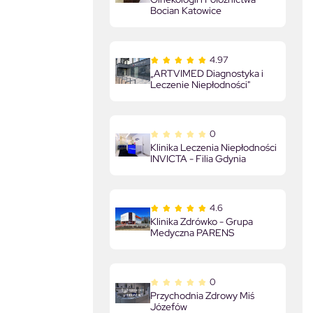
Bocian Katowice
4.97
„ARTVIMED Diagnostyka i
Leczenie Niepłodności"
0
Klinika Leczenia Niepłodności
INVICTA - Filia Gdynia
4.6
Klinika Zdrówko - Grupa
Medyczna PARENS
0
Przychodnia Zdrowy Miś
Józefów