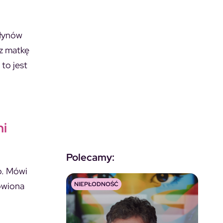
płynów
ez matkę
to jest
ni
Polecamy:
o. Mówi
NIEPŁODNOŚĆ
ówiona