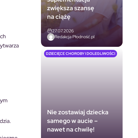
zwiększa szansę
na ciążę
27.07.2026
ych
Redakcja Płodność.pl
wytwarza
DZIECIĘCE CHOROBY I DOLEGLIWOŚCI
nym
Nie zostawiaj dziecka
samego w aucie –
dzia.
nawet na chwilę!
pieczne