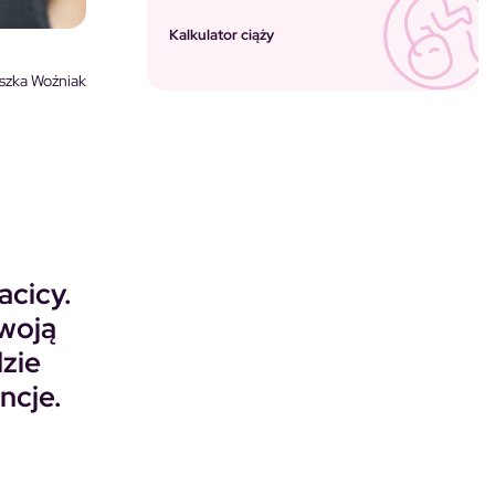
Kalkulator ciąży
szka Woźniak
acicy.
swoją
zie
ncje.