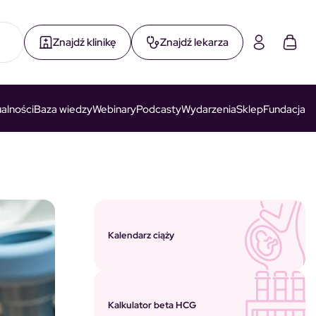
Znajdź klinikę
Znajdź lekarza
alności
Baza wiedzy
Webinary
Podcasty
Wydarzenia
Sklep
Fundacja
Kalendarz ciąży
Kalkulator beta HCG