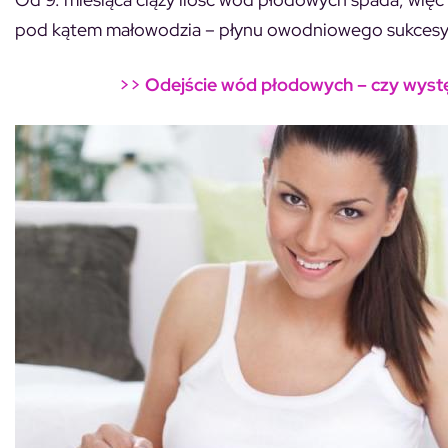
pod kątem małowodzia – płynu owodniowego sukcesy
>>
Odejście wód płodowych – czy występ