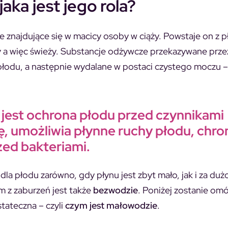
jaka jest jego rola?
e znajdujące się w macicy osoby w ciąży. Powstaje on z 
ny a więc świeży. Substancje odżywcze przekazywane prz
płodu, a następnie wydalane w postaci czystego moczu – 
jest ochrona płodu przed czynnikami
, umożliwia płynne ruchy płodu, chro
zed bakteriami.
la płodu zarówno, gdy płynu jest zbyt mało, jak i za duż
m z zaburzeń jest także
bezwodzie
. Poniżej zostanie om
tateczna – czyli
czym jest małowodzie
.