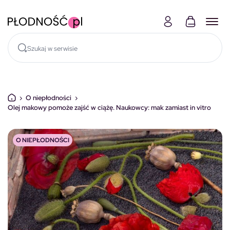
Skocz do treści
›
O niepłodności
›
Olej makowy pomoże zajść w ciążę. Naukowcy: mak zamiast in vitro
O NIEPŁODNOŚCI