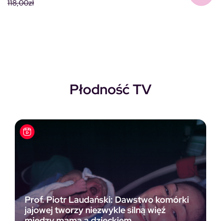
118,00
zł
Pierwotna cena wynosiła: 118,00zł.
Aktualna cena wynosi: 69,00zł.
Płodność TV
Prof. Piotr Laudański: Dawstwo komórki
jajowej tworzy niezwykle silną więź
między mamą a dzieckiem