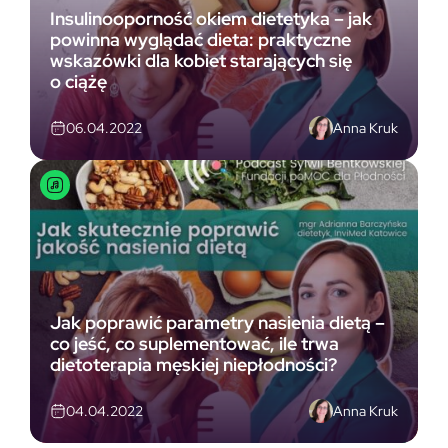
Insulinooporność okiem dietetyka – jak
powinna wyglądać dieta: praktyczne
wskazówki dla kobiet starających się
o ciążę
Anna Kruk
06.04.2022
Jak poprawić parametry nasienia dietą –
co jeść, co suplementować, ile trwa
dietoterapia męskiej niepłodności?
Anna Kruk
04.04.2022