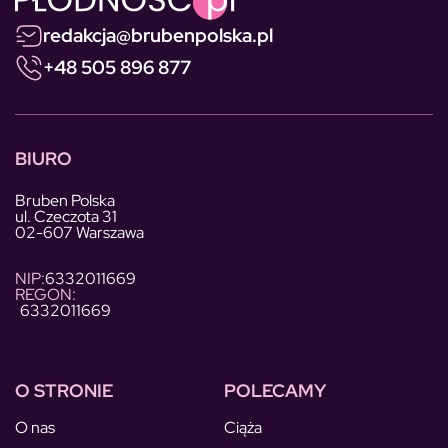
redakcja@brubenpolska.pl
+48 505 896 877
BIURO
Bruben Polska
ul. Czeczota 31
02-607 Warszawa
NIP:
6332011669
REGON:
6332011669
O STRONIE
POLECAMY
O nas
Ciąża