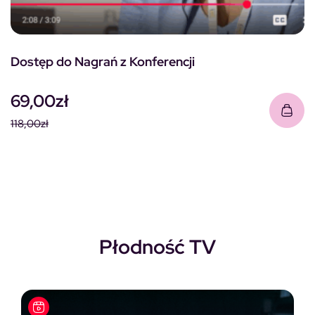
Dostęp do Nagrań z Konferencji
69,00
zł
118,00
zł
Pierwotna cena wynosiła: 118,00zł.
Aktualna cena wynosi: 69,00zł.
Płodność TV