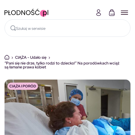
Skocz do treści
›
CIĄŻA - Udało się
›
“Pani się nie drze, tylko rodzi to dziecko!” Na porodówkach wciąż
są łamane prawa kobiet
CIĄŻA I PORÓD