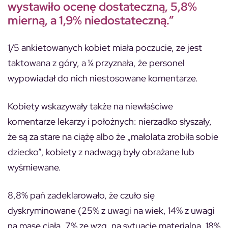
wystawiło ocenę dostateczną, 5,8%
mierną, a 1,9% niedostateczną.”
1/5 ankietowanych kobiet miała poczucie, ze jest
taktowana z góry, a ¼ przyznała, że personel
wypowiadał do nich niestosowane komentarze.
Kobiety wskazywały także na niewłaściwe
komentarze lekarzy i położnych: nierzadko słyszały,
że są za stare na ciążę albo że „małolata zrobiła sobie
dziecko”, kobiety z nadwagą były obrażane lub
wyśmiewane.
8,8% pań zadeklarowało, że czuło się
dyskryminowane (25% z uwagi na wiek, 14% z uwagi
na masę ciała, 7% ze wzg. na sytuację materialną, 18%