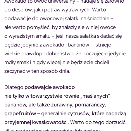
Awokado to owoc uniwersalny – nadaje się zarówno
do deserów, jak i potraw wytrawnych. Warto
dodawać je do owocowej sałatki na śniadanie –
ale warto pomyśleć, by znalazły się w niej owoce
o wyrazistym smaku – jeśli nasza sałatka składać się
będzie jedynie z awokado i bananów – istnieje
wielkie prawdopodobieństwo, że poczujecie jedynie
mdły smak i nigdy więcej nie będziecie chcieli
zaczynać w ten sposób dnia.
Dlatego
podawajcie awokado
nie tylko w towarzystwie równie „maślanych”
bananów, ale także żurawiny, pomarańczy,
grapefruitów – generalnie cytrusów, które nadadzą
przyjemnej kwaskowatości.
Warto do tego dorzucić
kilka podprażonych orzechów lub nasion: