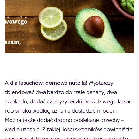
A dla łasuchów: domowa nutella!
Wystarczy
zblendować dwa bardzo dojrzałe banany, dwa
awokado, dodać cztery łyżeczki prawdziwego kakao
i do smaku według uznania dosłodzić miodem.
Można także dodać drobno posiekane orzechy –
wedle uznania. Z takiej ilości składników powinniście
uzyskać półlitrowy słoik przepysznej słodkiej pasty.