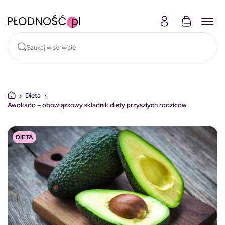
Skocz do treści
›
Dieta
›
Awokado – obowiązkowy składnik diety przyszłych rodziców
DIETA