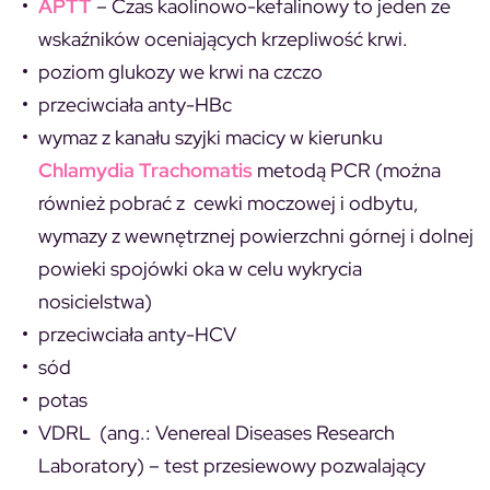
APTT
– Czas kaolinowo-kefalinowy to jeden ze
wskaźników oceniających krzepliwość krwi.
poziom glukozy we krwi na czczo
przeciwciała anty-HBc
wymaz z kanału szyjki macicy w kierunku
Chlamydia Trachomatis
metodą PCR (można
również pobrać z cewki moczowej i odbytu,
wymazy z wewnętrznej powierzchni górnej i dolnej
powieki spojówki oka w celu wykrycia
nosicielstwa)
przeciwciała anty-HCV
sód
potas
VDRL
(ang.: Venereal Diseases Research
Laboratory)
– test przesiewowy pozwalający