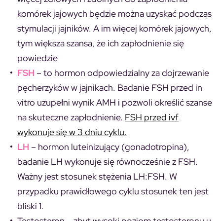
komórek jajowych będzie można uzyskać podczas
stymulacji jajników. A im więcej komórek jajowych,
tym większa szansa, że ich zapłodnienie się
powiedzie
FSH
–
to hormon odpowiedzialny za dojrzewanie
pęcherzyków w jajnikach. Badanie FSH przed in
vitro uzupełni wynik AMH i pozwoli określić szanse
na skuteczne zapłodnienie.
FSH przed ivf
wykonuje się w 3 dniu cyklu.
LH
–
hormon luteinizujący (gonadotropina),
badanie LH wykonuje się równocześnie z FSH.
Ważny jest stosunek stężenia LH:FSH. W
przypadku prawidłowego cyklu stosunek ten jest
bliski 1.
Testosteron
– zbyt wysoki poziom testosteronu u