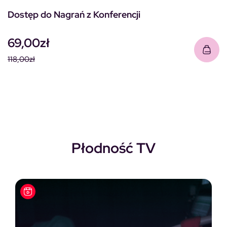
Dostęp do Nagrań z Konferencji
69,00
zł
118,00
zł
Pierwotna cena wynosiła: 118,00zł.
Aktualna cena wynosi: 69,00zł.
Płodność TV