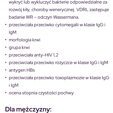
wykryć lub wykluczyć bakterie odpowiedzialne za
rozwój kiły, choroby wenerycznej. VDRL zastępuje
badanie
WR
– odczyn Wassermana.
przeciwciała przeciwko cytomegalii w klasie IgG i
IgM
morfologia krwi
grupa krwi
przeciwciała anty-HIV 1,2
przeciwciała przeciwko różyczce w klasie IgG i IgM
antygen HBs
przeciwciała przeciwko toxoplazmozie w klasie IgG
i IgM
ocena stopnia czystości pochwy
Dla mężczyzny: