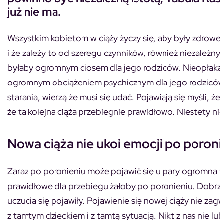
już nie ma.
Wszystkim kobietom w ciąży życzy się, aby były zdrowe i
i że zależy to od szeregu czynników, również niezależn
byłaby ogromnym ciosem dla jego rodziców. Nieopłakani
ogromnym obciążeniem psychicznym dla jego rodziców. 
starania, wierzą że musi się udać. Pojawiają się myśli, 
że ta kolejna ciąża przebiegnie prawidłowo. Niestety n
Nowa ciąża nie ukoi emocji po poron
Zaraz po poronieniu może pojawić się u pary ogromna t
prawidłowe dla przebiegu żałoby po poronieniu. Dobrze
uczucia się pojawiły. Pojawienie się nowej ciąży nie za
z tamtym dzieckiem i z tamtą sytuacją. Nikt z nas nie lub