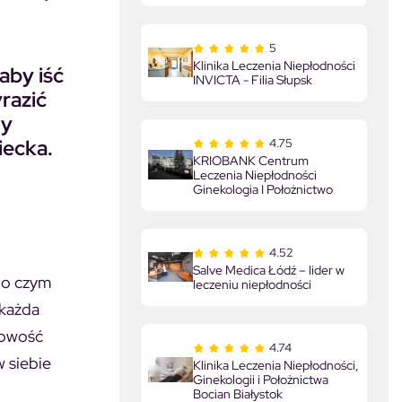
5
Klinika Leczenia Niepłodności
aby iść
INVICTA - Filia Słupsk
yrazić
my
iecka.
4.75
KRIOBANK Centrum
Leczenia Niepłodności
Ginekologia I Położnictwo
4.52
Salve Medica Łódź – lider w
po czym
leczeniu niepłodności
 każda
towość
4.74
w siebie
Klinika Leczenia Niepłodności,
Ginekologii i Położnictwa
Bocian Białystok