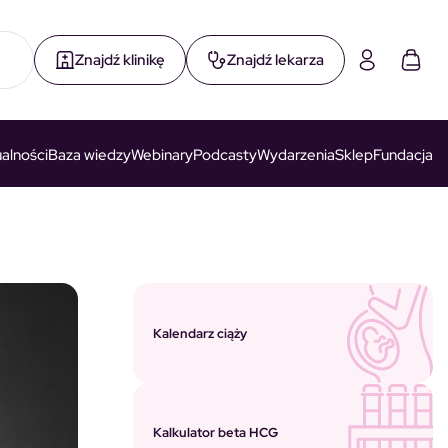
Znajdź klinikę
Znajdź lekarza
alności
Baza wiedzy
Webinary
Podcasty
Wydarzenia
Sklep
Fundacja
Kalendarz ciąży
Kalkulator beta HCG