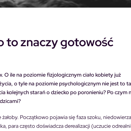
co to znaczy gotowość
 O ile na poziomie fizjologicznym ciało kobiety już
cia, o tyle na poziomie psychologicznym nie jest to ta
cia kolejnych starań o dziecko po poronieniu? Po czym
odzicami?
e żałoby. Początkowo pojawia się faza szoku, niedowierza
ka, para często doświadcza derealizacji (uczucie odrealni