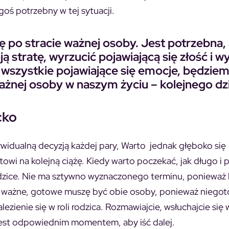
oś potrzebny w tej sytuacji.
ę po stracie ważnej osoby. Jest potrzebna, 
ą stratę, wyrzucić pojawiającą się złość i w
 wszystkie pojawiające się emocje, będzie
ważnej osoby w naszym życiu – kolejnego dz
cko
dywidualną decyzją każdej pary, Warto jednak głęboko się
wi na kolejną ciążę. Kiedy warto poczekać, jak długo i 
rodzice. Nie ma sztywno wyznaczonego terminu, ponieważ
. Co ważne, gotowe muszę być obie osoby, ponieważ niego
enie się w roli rodzica. Rozmawiajcie, wsłuchajcie się 
 jest odpowiednim momentem, aby iść dalej.