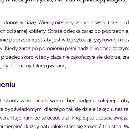
 donosiły ciążę. Wiemy niestety, że nie zawsze tak się z
ych od samej kobiety. Strata dziecka zaraz po poprzedniej
e poprzedniej straty jest w tej sytuacji ryzykowne i mo
Kiedy zaraz po poronieniu pełni nadziei rodzice zaczyn
że przecież skoro wtedy ciąża nie zakończyła się dobrze, z
igdy nie mamy takiej gwarancji.
ieniu
ęsknota za rodzicielstwem i chęć podjęcia kolejnej prób
 być świadomym, dlaczego tak się dzieje i skąd u nas ta
gwarantuje nam, że te uczucia znikną. Są to uczucia związ
i cierpieć i każdy naturalnie stara się zmienić ten stan. W