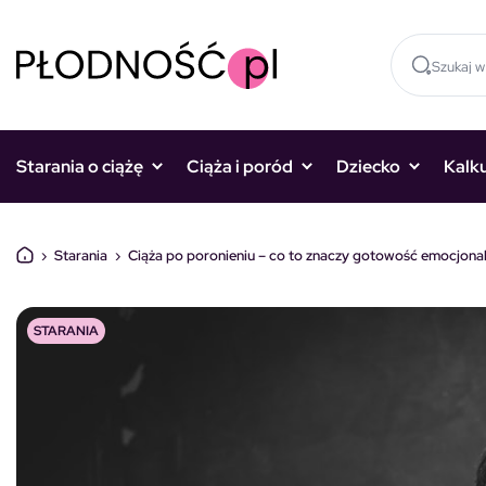
Skocz do treści
Starania o ciążę
Ciąża i poród
Dziecko
Kalk
›
Starania
›
Ciąża po poronieniu – co to znaczy gotowość emocjona
STARANIA