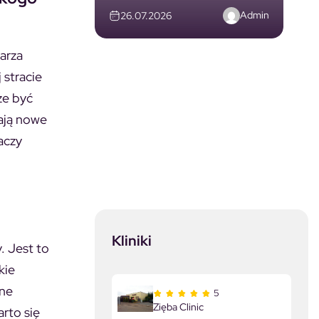
Admin
26.07.2026
darza
 stracie
że być
ają nowe
naczy
Kliniki
y. Jest to
kie
ane
5
Zięba Clinic
arto się