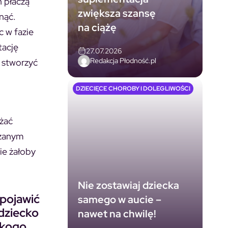
ń płaczą
zwiększa szansę
nąć.
na ciążę
c w fazie
tację
27.07.2026
Redakcja Płodność.pl
y stworzyć
DZIECIĘCE CHOROBY I DOLEGLIWOŚCI
ażać
ązanym
ie żałoby
Nie zostawiaj dziecka
 pojawić
samego w aucie –
dziecko
nawet na chwilę!
 kogo