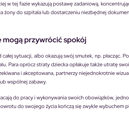
ej w tej fazie wykazują postawę zadaniową, koncentrując
ia żony do szpitala lub dostarczeniu niezbędnej dokumen
re mogą przywrócić spokój
całej sytuacji, albo okazują swój smutek, np. płacząc. P
lu. Para oprócz straty dziecka opłakuje także utratę swo
zekiwana i akceptowana, partnerzy niejednokrotnie wizual
 lub wspólnej zabawy.
 wracają do pracy i wykonywania swoich obowiązków, jedn
 powrotu do swojego życia kończą się zwykle wybuchem p