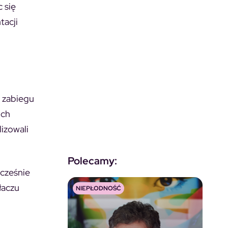
 się
tacji
o zabiegu
ich
izowali
Polecamy:
ocześnie
łaczu
NIEPŁODNOŚĆ