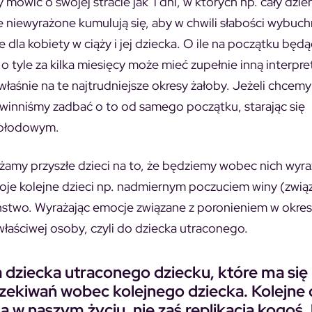
ówić o swojej stracie jak i dni, w których np. cały dzie
e niewyrażone kumulują się, aby w chwili słabości wybuch
la kobiety w ciąży i jej dziecka. O ile na początku będą
 o tyle za kilka miesięcy może mieć zupełnie inną interpre
 właśnie na te najtrudniejsze okresy żałoby. Jeżeli chcem
inniśmy zadbać o to od samego początku, starając się
u płodowym.
ażamy przyszłe dzieci na to, że będziemy wobec nich wyr
oje kolejne dzieci np. nadmiernym poczuciem winy (zwi
eństwo. Wyrażając emocje związane z poronieniem w okres
właściwej osoby, czyli do dziecka utraconego.
a dziecka utraconego dziecku, które ma się
zekiwań wobec kolejnego dziecka. Kolejne 
ą w naszym życiu, nie zaś replikacją kogoś,