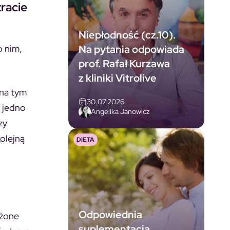
tracie
Niepłodność (cz.10).
Na pytania odpowiada
o nim,
prof. Rafał Kurzawa
z kliniki Vitrolive
 na tym
30.07.2026
y jedno
Angelika Janowicz
zy
kolejną
DIETA
Odpowiednia
ążone
suplementacja