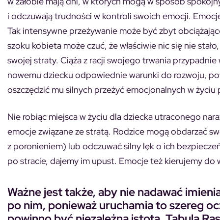
w żałobie mają dni, w których mogą w sposób spokojny m
i odczuwają trudności w kontroli swoich emocji. Emocj
Tak intensywne przeżywanie może być zbyt obciążające d
szoku kobieta może czuć, że właściwie nic się nie stało,
swojej straty. Ciąża z racji swojego trwania przypadnie
nowemu dziecku odpowiednie warunki do rozwoju, pow
oszczędzić mu silnych przeżyć emocjonalnych w życi
Nie robiąc miejsca w życiu dla dziecka utraconego nar
emocje związane ze stratą. Rodzice mogą obdarzać sw
z poronieniem) lub odczuwać silny lęk o ich bezpiecz
po stracie, dajemy im upust. Emocje też kierujemy do 
Ważne jest także, aby nie nadawać imieni
po nim, ponieważ uruchamia to szereg oc
powinno być niezależną istotą, Tabula Ras