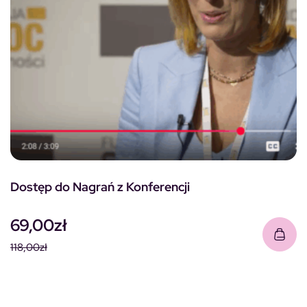
Dostęp do Nagrań z Konferencji
69,00
zł
118,00
zł
Pierwotna cena wynosiła: 118,00zł.
Aktualna cena wynosi: 69,00zł.