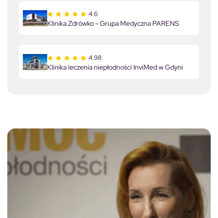
4.6
Klinika Zdrówko - Grupa Medyczna PARENS
4.98
Klinika leczenia niepłodności InviMed w Gdyni