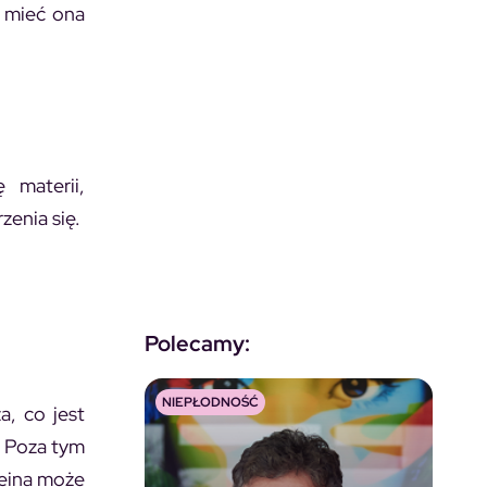
e mieć ona
 materii,
zenia się.
Polecamy:
NIEPŁODNOŚĆ
a, co jest
. Poza tym
feina może