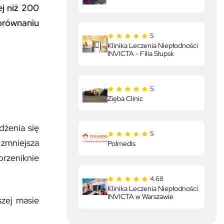
ej niż 200
orównaniu
5
Klinika Leczenia Niepłodności
INVICTA - Filia Słupsk
5
Zięba Clinic
dżenia się
5
 zmniejsza
Polmedis
rzeniknie
4.68
Klinika Leczenia Niepłodności
INVICTA w Warszawie
szej masie