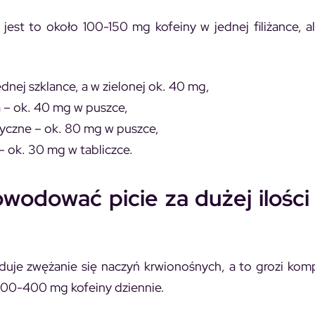
 jest to około 100-150 mg kofeiny w jednej filiżance, a
dnej szklance, a w zielonej ok. 40 mg,
a – ok. 40 mg w puszce,
tyczne – ok. 80 mg w puszce,
– ok. 30 mg w tabliczce.
owodować picie za dużej ilośc
je zwężanie się naczyń krwionośnych, a to grozi komp
 300-400 mg kofeiny dziennie.