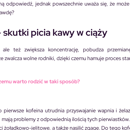
czną odpowiedź, jednak powszechnie uważa się, że moż
rawdę?
 skutki picia kawy w ciąży
 ale też zwiększa koncentrację, pobudza przemianę
że zwalcza wolne rodniki, dzięki czemu hamuje proces star
czemu warto rodzić w taki sposób?
 pierwsze kofeina utrudnia przyswajanie wapnia i żelaz
o mają problemy z odpowiednią ilością tych pierwiastków
 żołądkowo-jelitowe, a także nasilić zgagę. Do tego ko