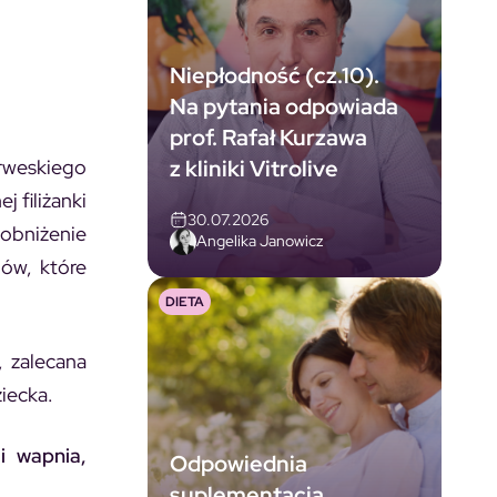
Niepłodność (cz.10).
Na pytania odpowiada
prof. Rafał Kurzawa
z kliniki Vitrolive
rweskiego
ej filiżanki
30.07.2026
obniżenie
Angelika Janowicz
ów, które
DIETA
 zalecana
iecka.
i wapnia,
Odpowiednia
suplementacja