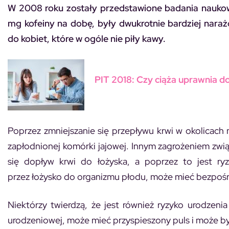
W 2008 roku zostały przedstawione badania naukowców
mg kofeiny na dobę, były dwukrotnie bardziej nara
do kobiet, które w ogóle nie piły kawy.
PIT 2018: Czy ciąża uprawnia do
Poprzez zmniejszanie się przepływu krwi w okolicach
zapłodnionej komórki jajowej. Innym zagrożeniem zwią
się dopływ krwi do łożyska, a poprzez to jest ryz
przez łożysko do organizmu płodu, może mieć bezpośr
Niektórzy twierdzą, że jest również ryzyko urodzeni
urodzeniowej, może mieć przyspieszony puls i może by