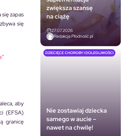
zwiększa szansę
 się zapas
na ciążę
ozbywa się
27.07.2026
Redakcja Płodność.pl
DZIECIĘCE CHOROBY I DOLEGLIWOŚCI
a”
aleca, aby
Nie zostawiaj dziecka
ci (EFSA)
samego w aucie –
ą granicę
nawet na chwilę!