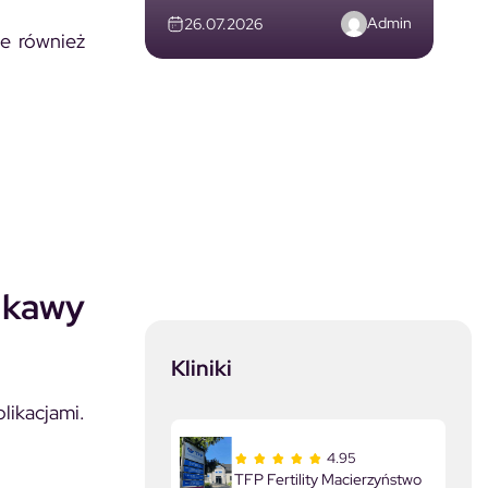
Admin
26.07.2026
le również
i kawy
Kliniki
likacjami.
4.95
TFP Fertility Macierzyństwo