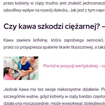
przez kobiety w ciąży trudno jest znaleźć jednozna
szkodliwy wpływ na rozwój dziecka. Jak jest z tym nap
Czy kawa szkodzi ciężarnej? –
Kawa zawiera kofeinę, która zapobiega senności,
przez co przyspiesza spalanie tkanki tłuszczowej, a tak
Poród w pozycji wertykalnej – 
Jednak kawa ma też swoje niekorzystne działanie. Po
szczególnie ważne, gdyż kobiety w ciąży bardzo częst
działa ona moczopędnie, może wywoływać dolegliwości