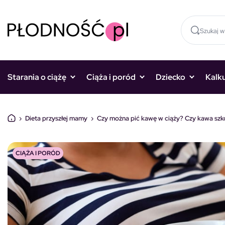
Skocz do treści
Starania o ciążę
Ciąża i poród
Dziecko
Kalk
›
Dieta przyszłej mamy
›
Czy można pić kawę w ciąży? Czy kawa szko
CIĄŻA I PORÓD