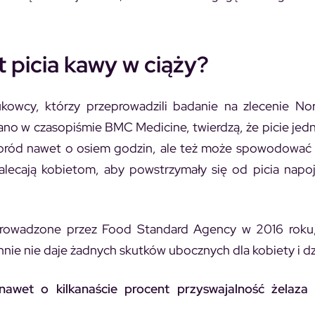
picia kawy w ciąży?
owcy, którzy przeprowadzili badanie na zlecenie No
wano w czasopiśmie
BMC Medicine
, twierdzą, że picie jedn
poród nawet o osiem godzin, ale też może spowodować 
ecają kobietom, aby powstrzymały się od picia napoj
eprowadzone przez Food Standard Agency w 2016 roku,
ie nie daje żadnych skutków ubocznych dla kobiety i dz
wet o kilkanaście procent przyswajalność żelaza 