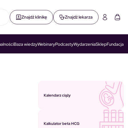
Znajdź klinikę
Znajdź lekarza
alności
Baza wiedzy
Webinary
Podcasty
Wydarzenia
Sklep
Fundacja
Kalendarz ciąży
Kalkulator beta HCG