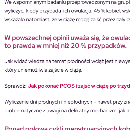
We wspomnianym badaniu przeprowadzonym na grupie 
wyliczyć, kiedy przypada ich owulacja. 45 % kobiet ws
wskazało natomiast, że w ciążę mogą zajść przez cały c
W powszechnej opinii uważa się, że owula
to prawdą w mniej niż 20 % przypadków.
Jak widać wiedza na temat płodności wciąż jest niewy
który uniemożliwia zajście w ciążę.
Sprawdź:
Jak pokonać PCOS i zajść w ciążę po trzyd
Wyliczenie dni płodnych i niepłodnych – nawet przy 
problematyczne z uwagi na delikatny mechanizm, jakim 
Ponad połowa cykli menstruacyjnych kobiet