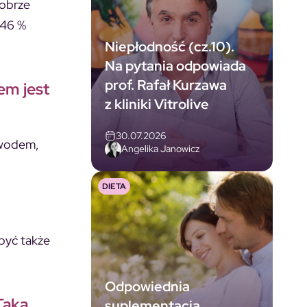
dobrze
 46 %
Niepłodność (cz.10).
Na pytania odpowiada
prof. Rafał Kurzawa
em jest
z kliniki Vitrolive
30.07.2026
owodem,
Angelika Janowicz
DIETA
być także
Odpowiednia
Taka
suplementacja