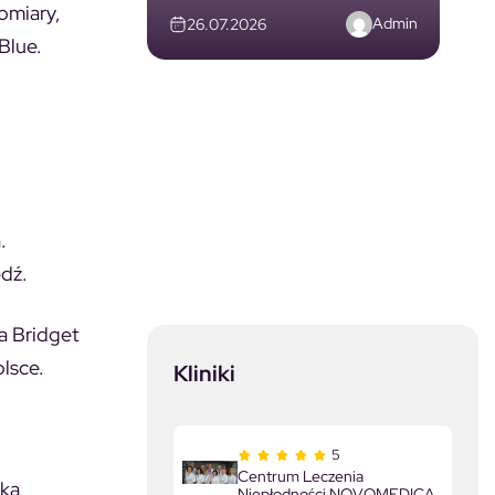
omiary,
Admin
26.07.2026
Blue.
.
edź.
a Bridget
lsce.
Kliniki
5
Centrum Leczenia
ska
Niepłodności NOVOMEDICA