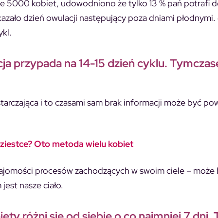
5000 kobiet, udowodniono że tylko 13 % pań potrafi 
kazało dzień owulacji następujący poza dniami płodnymi.
ykl.
cja przypada na 14-15 dzień cyklu. Tymczas
starczająca i to czasami sam brak informacji może być p
ziestce? Oto metoda wielu kobiet
znajomości procesów zachodzących w swoim ciele – może 
jest nasze ciało.
y różni się od siebie o co najmniej 7 dni. 