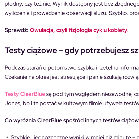
płodny, czy też nie. Wynik dostępny jest bez zbędnego 
wyliczenia i prowadzenie obserwacji śluzu. Szybko, pros
Sprawdź:
Owulacja, czyli fizjologia cyklu kobiety
.
Testy ciążowe – gdy potrzebujesz s
Podczas starań o potomstwo szybka i rzetelna informacj
Czekanie na okres jest stresujące i panie szukają rozw
Testy ClearBlue
są pod tym względem niezawodne, co z
Jones, bo i ta postać w kultowym filmie używała testó
Co wyróżnia ClearBlue spośród innych testów ciążo
Szybkie i jednoznaczne wyniki w mniej niż minutę – n