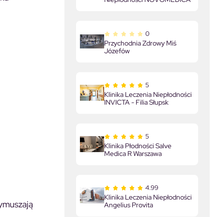
0
Przychodnia Zdrowy Miś
Józefów
5
Klinika Leczenia Niepłodności
INVICTA - Filia Słupsk
5
Klinika Płodności Salve
Medica R Warszawa
4.99
Klinika Leczenia Niepłodności
wymuszają
Angelius Provita