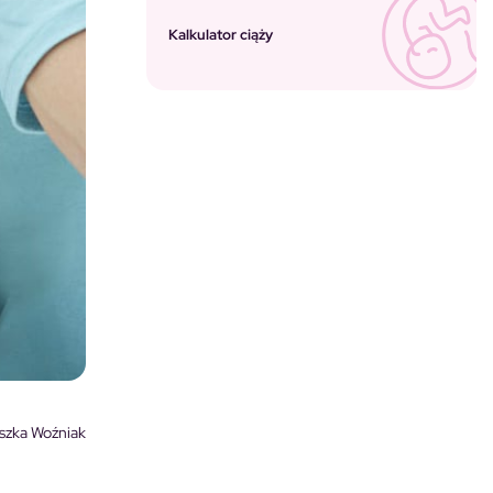
Kalkulator ciąży
szka Woźniak