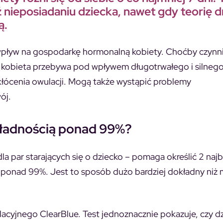
nieposiadaniu dziecka, nawet gdy teorię d
ą.
 wpływ na gospodarkę hormonalną kobiety. Choćby czynn
dy kobieta przebywa pod wpływem długotrwałego i silnego
akłócenia owulacji. Mogą także wystąpić problemy
ój.
okładnością ponad 99%?
 par starających się o dziecko – pomaga określić 2 najb
na ponad 99%. Jest to sposób dużo bardziej dokładny niż
acyjnego ClearBlue. Test jednoznacznie pokazuje, czy dz