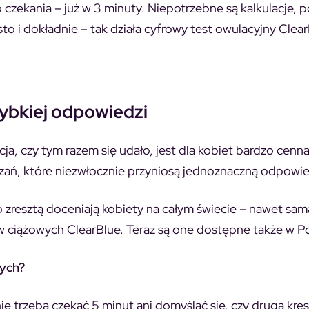
czekania – już w 3 minuty. Niepotrzebne są kalkulacje, p
to i dokładnie – tak działa cyfrowy test owulacyjny Clear
zybkiej odpowiedzi
a, czy tym razem się udało, jest dla kobiet bardzo cenna
iązań, które niezwłocznie przyniosą jednoznaczną odpowi
resztą doceniają kobiety na całym świecie – nawet sam
w ciążowych ClearBlue. Teraz są one dostępne także w Po
wych?
ie trzeba czekać 5 minut ani domyślać się, czy druga kre