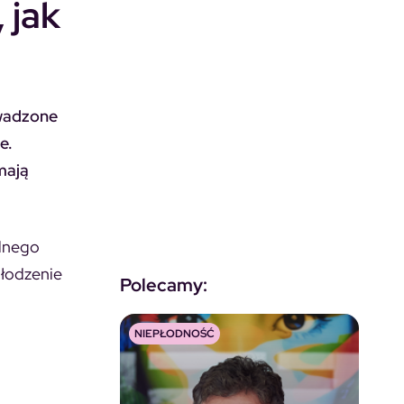
 jak
owadzone
e.
mają
alnego
płodzenie
Polecamy:
NIEPŁODNOŚĆ