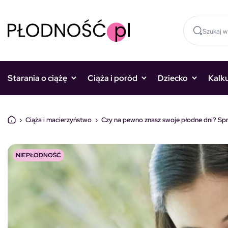
Skocz do treści
Starania o ciążę
Ciąża i poród
Dziecko
Kalk
›
Ciąża i macierzyństwo
›
Czy na pewno znasz swoje płodne dni? Sp
NIEPŁODNOŚĆ