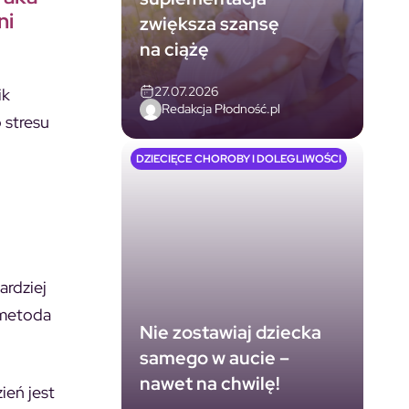
ni
zwiększa szansę
na ciążę
27.07.2026
ik
Redakcja Płodność.pl
 stresu
DZIECIĘCE CHOROBY I DOLEGLIWOŚCI
ardziej
 metoda
Nie zostawiaj dziecka
samego w aucie –
nawet na chwilę!
ień jest