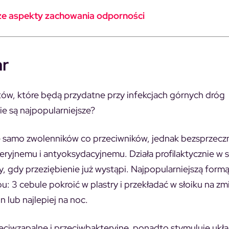
sze aspekty zachowania odporności
ar
ów, które będą przydatne przy infekcjach górnych dróg
 są najpopularniejsze?
yle samo zwolenników co przeciwników, jednak bezsprzecz
eryjnemu i antyoksydacyjnemu. Działa profilaktycznie w 
y, gdy przeziębienie już wystąpi. Najpopularniejszą form
: 3 cebule pokroić w plastry i przekładać w słoiku na zm
 lub najlepiej na noc.
eciwzapalne i przeciwbakteryjne, ponadto stymuluje ukł