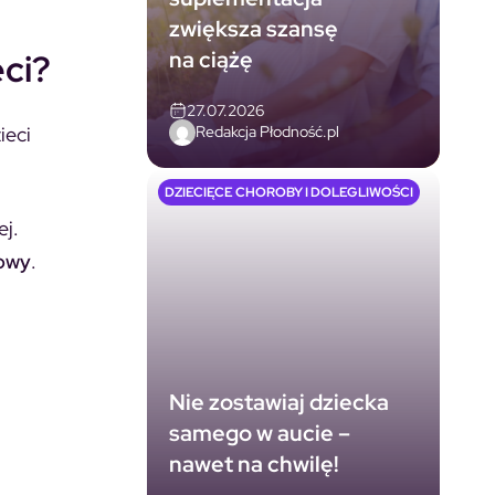
zwiększa szansę
na ciążę
ci?
27.07.2026
Redakcja Płodność.pl
ieci
DZIECIĘCE CHOROBY I DOLEGLIWOŚCI
ej.
rowy
.
Nie zostawiaj dziecka
samego w aucie –
nawet na chwilę!