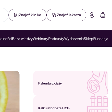
Znajdź klinikę
Znajdź lekarza
alności
Baza wiedzy
Webinary
Podcasty
Wydarzenia
Sklep
Fundacja
Kalendarz ciąży
Kalkulator beta HCG