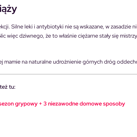
iąży
ji. Silne leki i antybiotyki nie są wskazane, w zasadzie n
więc dziwnego, że to właśnie ciężarne stały się mistrz
złej mamie na naturalne udrożnienie górnych dróg oddec
też tu:
a sezon grypowy + 3 niezawodne domowe sposoby