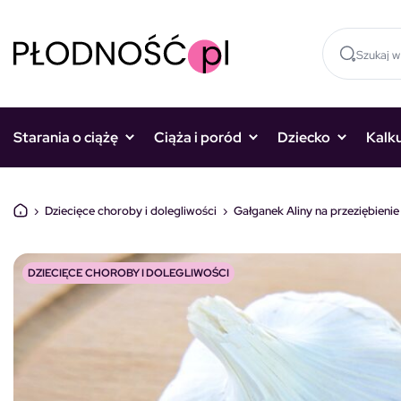
Skocz do treści
Starania o ciążę
Ciąża i poród
Dziecko
Kalk
›
Dziecięce choroby i dolegliwości
›
Gałganek Aliny na przeziębien
DZIECIĘCE CHOROBY I DOLEGLIWOŚCI