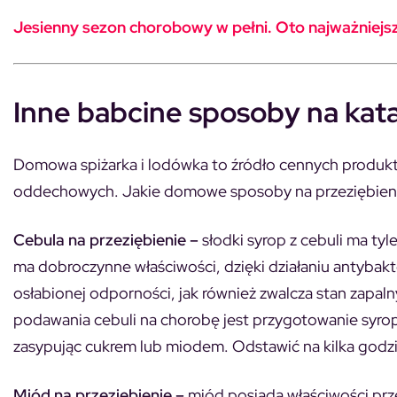
Jesienny sezon chorobowy w pełni. Oto najważniej
Inne babcine sposoby na kat
Domowa spiżarka i lodówka to źródło cennych produkt
oddechowych. Jakie domowe sposoby na przeziębienie
Cebula na przeziębienie –
słodki syrop z cebuli ma t
ma dobroczynne właściwości, dzięki działaniu antybakt
osłabionej odporności, jak również zwalcza stan zapaln
podawania cebuli na chorobę jest przygotowanie syropu
zasypując cukrem lub miodem. Odstawić na kilka godzin
Miód na przeziębienie –
miód posiada właściwości prz