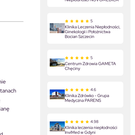
5
Klinika Leczenia Niepłodności,
Ginekologii i Położnictwa
Bocian Szczecin
5
Centrum Zdrowia GAMETA
Chęciny
nie
4.6
stanach
Klinika Zdrówko - Grupa
ą
Medyczna PARENS
ianę
4.98
Klinika leczenia niepłodności
InviMed w Gdyni
ad