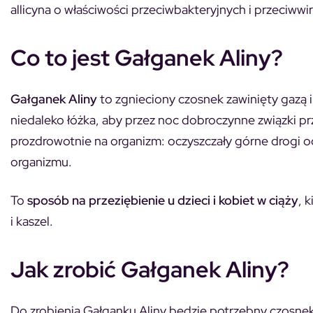
allicyna o właściwości przeciwbakteryjnych i przeciww
Co to jest Gałganek Aliny?
Gałganek Aliny
to zgnieciony czosnek zawinięty gazą 
niedaleko łóżka, aby przez noc dobroczynne związki pr
prozdrowotnie na organizm: oczyszczały górne drogi o
organizmu.
To
sposób na przeziębienie u dzieci i kobiet w ciąży
, 
i kaszel.
Jak zrobić Gałganek Aliny?
Do zrobienia Gałganku Aliny będzie potrzebny czosnek,