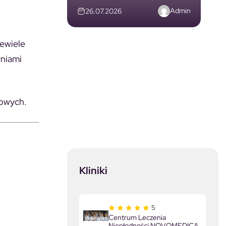
Admin
26.07.2026
iewiele
yniami
howych.
Kliniki
5
Centrum Leczenia
Niepłodności NOVOMEDICA