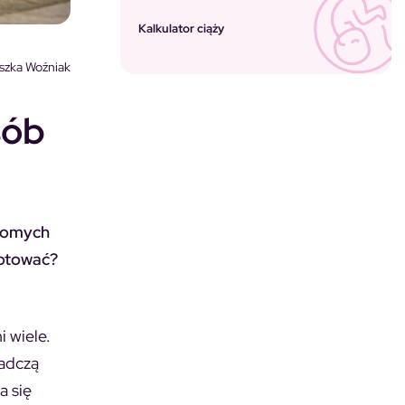
Kalkulator ciąży
szka Woźniak
sób
adomych
gotować?
 wiele.
iadczą
a się