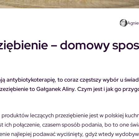
Agnie
eziębienie – domowy spo
ają antybiotykoterapię, to coraz częstszy wybór u świ
eziębienie to Gałganek Aliny. Czym jest i jak go przy
produktów leczących przeziębienie jest w polskiej kuchni
est ich połączenie, czasem sposób podania, bo to one św
bienie najlepiej podawać wyciśnięty, gdyż wtedy wydobyw