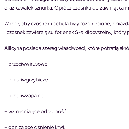
oraz kawałek sznurka. Oprócz czosnku do zawiniątka m
Ważne, aby czosnek i cebula były rozgniecione, zmiażd
i czosnek zawierają sulfotlenek S-alkilocysteiny, który p
Allicyna posiada szereg właściwości, które potrafią sk
– przeciwwirusowe
– przeciwgrzybicze
– przeciwzapalne
– wzmacniające odporność
– obniżające ciśnienie krwi.