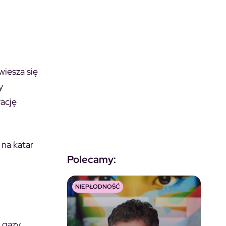
wiesza się
y
rację
 na katar
Polecamy:
NIEPŁODNOŚĆ
k gazy