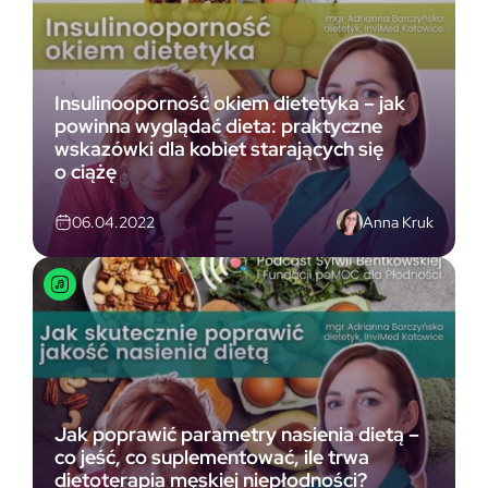
Insulinooporność okiem dietetyka – jak
powinna wyglądać dieta: praktyczne
wskazówki dla kobiet starających się
o ciążę
Anna Kruk
06.04.2022
Jak poprawić parametry nasienia dietą –
co jeść, co suplementować, ile trwa
dietoterapia męskiej niepłodności?