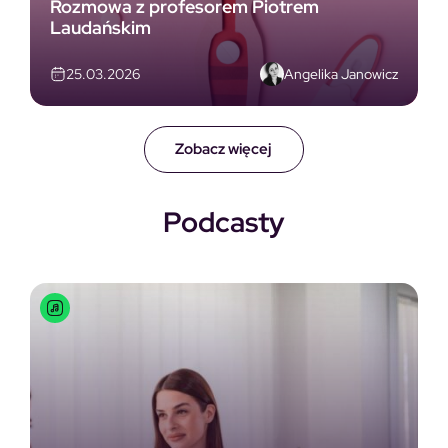
Rozmowa z profesorem Piotrem
Laudańskim
Angelika Janowicz
25.03.2026
Zobacz więcej
Podcasty