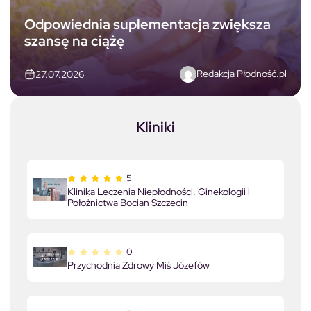
Odpowiednia suplementacja zwiększa
szansę na ciążę
Redakcja Płodność.pl
27.07.2026
Kliniki
5
Klinika Leczenia Niepłodności, Ginekologii i
Położnictwa Bocian Szczecin
0
Przychodnia Zdrowy Miś Józefów