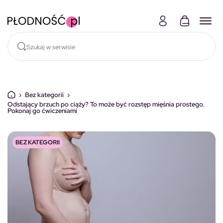
Skocz do treści
›
Bez kategorii
›
Odstający brzuch po ciąży? To może być rozstęp mięśnia prostego.
Pokonaj go ćwiczeniami
BEZ KATEGORII