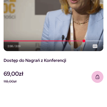
Dostęp do Nagrań z Konferencji
69,00
zł
118,00
zł
Pierwotna cena wynosiła: 118,00zł.
Aktualna cena wynosi: 69,00zł.