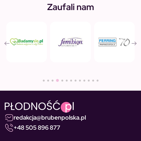
Zaufali nam
redakcja@brubenpolska.pl
+48 505 896 877