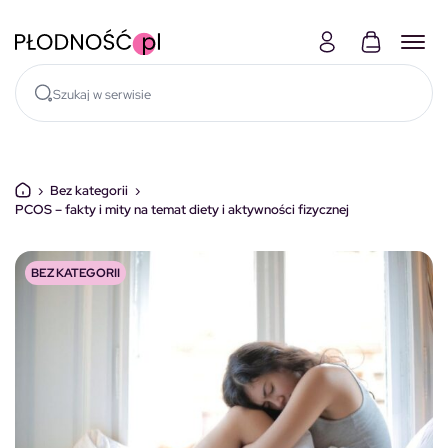
Skocz do treści
›
Bez kategorii
›
PCOS – fakty i mity na temat diety i aktywności fizycznej
BEZ KATEGORII