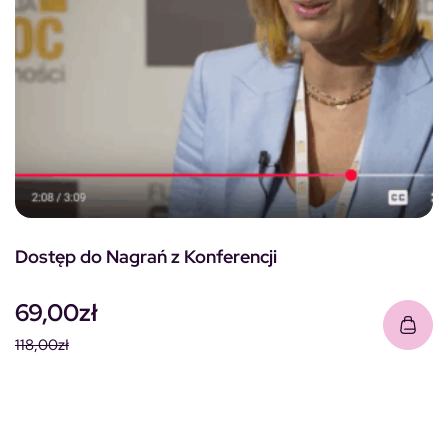
Dostęp do Nagrań z Konferencji
69,00
zł
118,00
zł
Pierwotna cena wynosiła: 118,00zł.
Aktualna cena wynosi: 69,00zł.