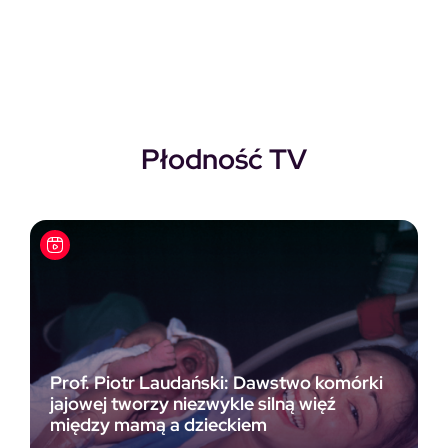
Pierwotna cena wynosiła: 118,00zł.
Aktualna cena wynosi: 69,00zł.
Płodność TV
Prof. Piotr Laudański: Dawstwo komórki
jajowej tworzy niezwykle silną więź
między mamą a dzieckiem