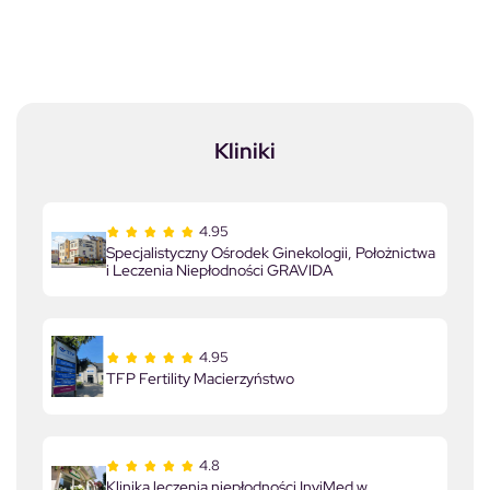
Kliniki
4.95
Specjalistyczny Ośrodek Ginekologii, Położnictwa
i Leczenia Niepłodności GRAVIDA
4.95
TFP Fertility Macierzyństwo
4.8
Klinika leczenia niepłodności InviMed w