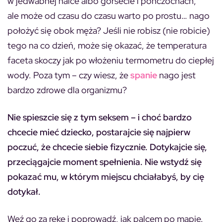
w jedwabnej halce albo gorsecie i pończochach,
ale może od czasu do czasu warto po prostu… nago
położyć się obok męża? Jeśli nie robisz (nie robicie)
tego na co dzień, może się okazać, że temperatura
faceta skoczy jak po włożeniu termometru do ciepłej
wody. Poza tym – czy wiesz, że
spanie
nago jest
bardzo zdrowe dla organizmu?
Nie spieszcie się z tym seksem – i choć bardzo
chcecie mieć dziecko, postarajcie się najpierw
poczuć, że chcecie siebie fizycznie. Dotykajcie się,
przeciągajcie moment spełnienia. Nie wstydź się
pokazać mu, w którym miejscu chciałabyś, by cię
dotykał.
Weź go za rękę i poprowadź, jak palcem po mapie.