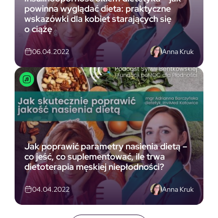
powinna wyglądać dieta: praktyczne
wskazówki dla kobiet starających się
o ciążę
Anna Kruk
06.04.2022
Jak poprawić parametry nasienia dietą –
co jeść, co suplementować, ile trwa
dietoterapia męskiej niepłodności?
Anna Kruk
04.04.2022