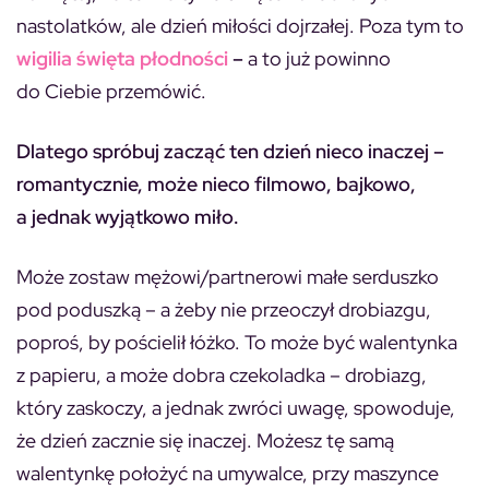
nastolatków, ale dzień miłości dojrzałej. Poza tym to
wigilia święta płodności
–
a to już powinno
do Ciebie przemówić.
Dlatego spróbuj zacząć ten dzień nieco inaczej –
romantycznie, może nieco filmowo, bajkowo,
a jednak wyjątkowo miło.
Może zostaw mężowi/partnerowi małe serduszko
pod poduszką – a żeby nie przeoczył drobiazgu,
poproś, by pościelił łóżko. To może być walentynka
z papieru, a może dobra czekoladka – drobiazg,
który zaskoczy, a jednak zwróci uwagę, spowoduje,
że dzień zacznie się inaczej. Możesz tę samą
walentynkę położyć na umywalce, przy maszynce