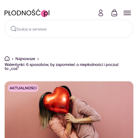
Skocz do treści
›
Najnowsze
›
Walentynki: 6 sposobów, by zapomnieć o niepłodności i poczuć
to „coś”
AKTUALNOŚCI