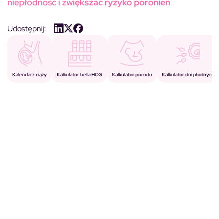
niepłodność i zw
iększać ryzyko poronień
Udostępnij:
Kalkulator porodu
Kalkulator beta HCG
Kalendarz ciąży
Kalkulator dni płodnych