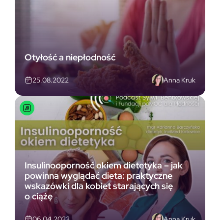
Otyłość a niepłodność
Anna Kruk
25.08.2022
Insulinooporność okiem dietetyka – jak
powinna wyglądać dieta: praktyczne
wskazówki dla kobiet starających się
o ciążę
Anna Kruk
06.04.2022