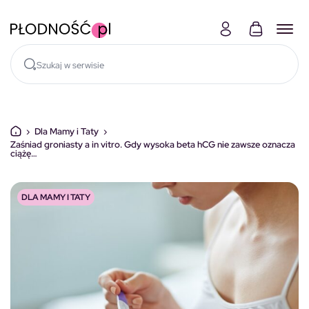
Skocz do treści
›
Dla Mamy i Taty
›
Zaśniad groniasty a in vitro. Gdy wysoka beta hCG nie zawsze oznacza
ciążę…
DLA MAMY I TATY