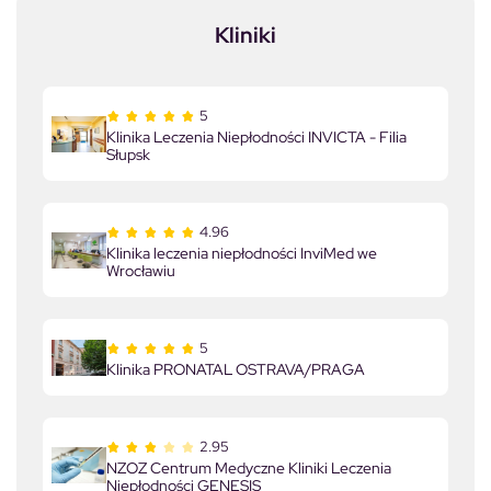
Kliniki
5
Klinika Leczenia Niepłodności INVICTA - Filia
Słupsk
4.96
Klinika leczenia niepłodności InviMed we
Wrocławiu
5
Klinika PRONATAL OSTRAVA/PRAGA
2.95
NZOZ Centrum Medyczne Kliniki Leczenia
Niepłodności GENESIS