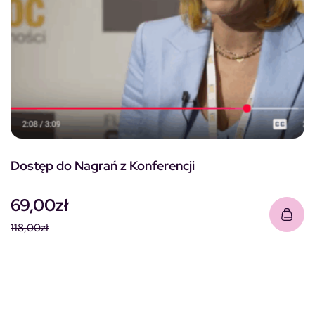
Dostęp do Nagrań z Konferencji
69,00
zł
118,00
zł
Pierwotna cena wynosiła: 118,00zł.
Aktualna cena wynosi: 69,00zł.