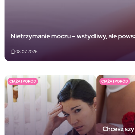
Nietrzymanie moczu – wstydliwy, ale pows
08.07.2026
CIĄŻA I PORÓD
CIĄŻA I PORÓD
Chcesz szy