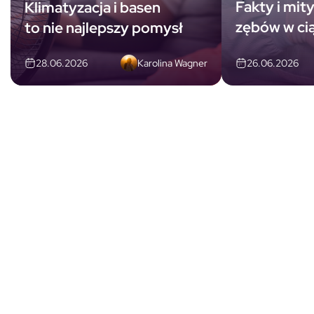
Fakty i mity
Klimatyzacja i basen
zębów w ci
to nie najlepszy pomysł
Karolina Wagner
26.06.2026
28.06.2026