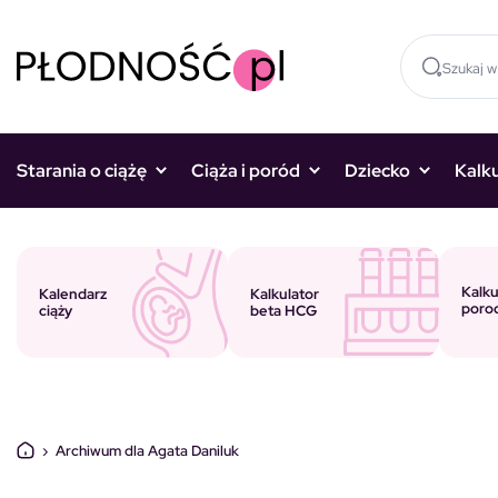
Skocz do treści
Starania o ciążę
Ciąża i poród
Dziecko
Kalk
Kalku
Kalkulator
Kalendarz
poro
beta HCG
ciąży
›
Archiwum dla Agata Daniluk