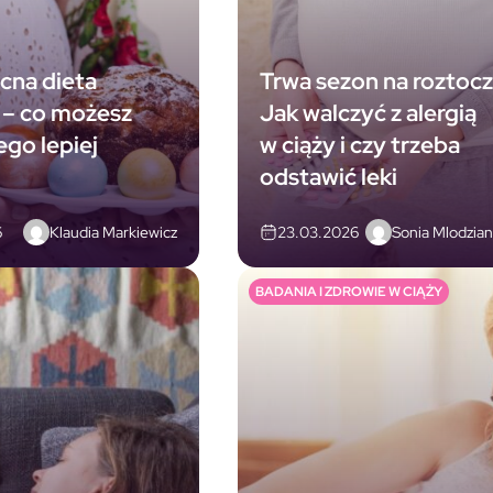
cna dieta
Trwa sezon na roztocz
j – co możesz
Jak walczyć z alergią
zego lepiej
w ciąży i czy trzeba
odstawić leki
Klaudia Markiewicz
Sonia Mlodzia
6
23.03.2026
BADANIA I ZDROWIE W CIĄŻY