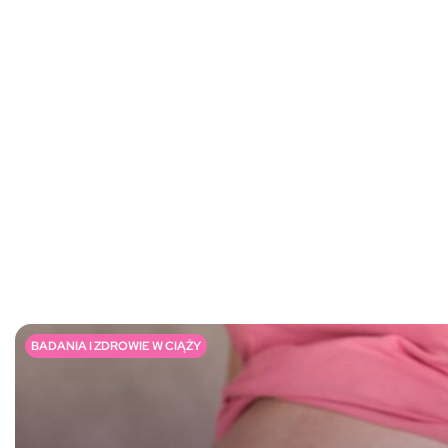
BADANIA I ZDROWIE W CIĄŻY