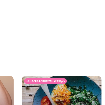
BADANIA I ZDROWIE W CIĄŻY