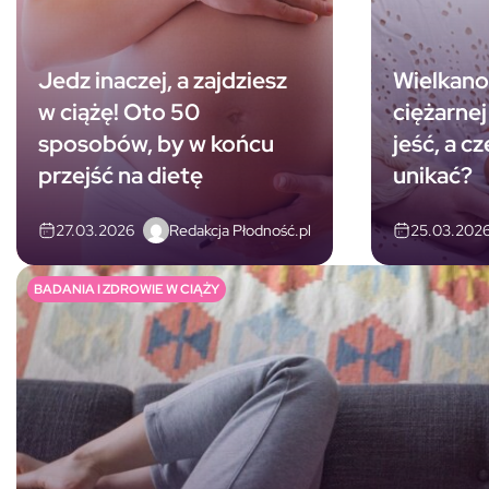
Jedz inaczej, a zajdziesz
Wielkano
w ciążę! Oto 50
ciężarne
sposobów, by w końcu
jeść, a c
przejść na dietę
unikać?
Redakcja Płodność.pl
27.03.2026
25.03.202
BADANIA I ZDROWIE W CIĄŻY