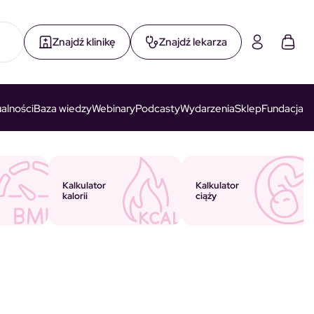
Znajdź klinikę
Znajdź lekarza
alności
Baza wiedzy
Webinary
Podcasty
Wydarzenia
Sklep
Fundacja
Kalkulator
Kalkulator
ciąży
kalorii