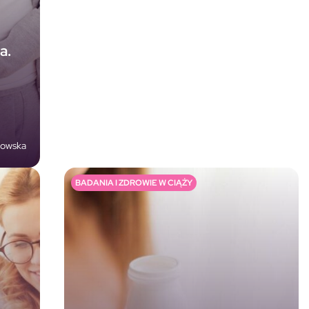
a.
nowska
BADANIA I ZDROWIE W CIĄŻY