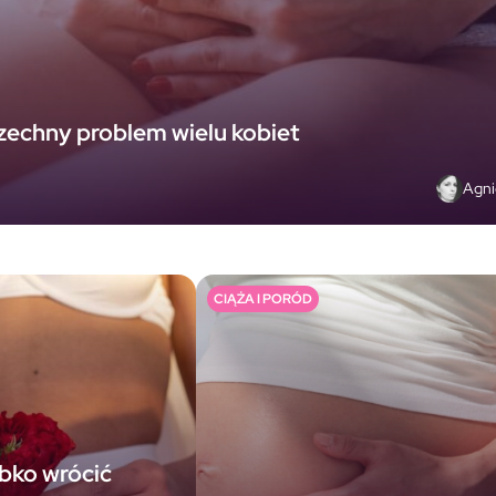
zechny problem wielu kobiet
Agni
CIĄŻA I PORÓD
bko wrócić