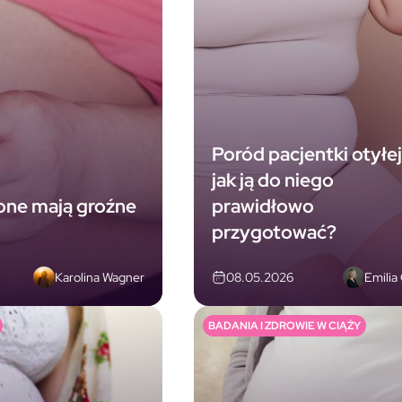
Poród pacjentki otyłej
jak ją do niego
zone mają groźne
prawidłowo
przygotować?
Karolina Wagner
Emilia
08.05.2026
BADANIA I ZDROWIE W CIĄŻY