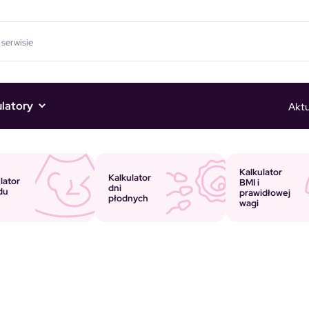
ulatory
Aktu
Kalkulator
Kalkulator
lator
BMI i
dni
du
prawidłowej
płodnych
wagi