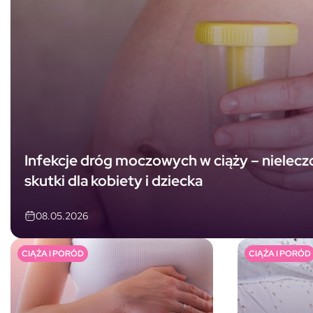
Infekcje dróg moczowych w ciąży – nielec
skutki dla kobiety i dziecka
08.05.2026
CIĄŻA I PORÓD
CIĄŻA I PORÓD