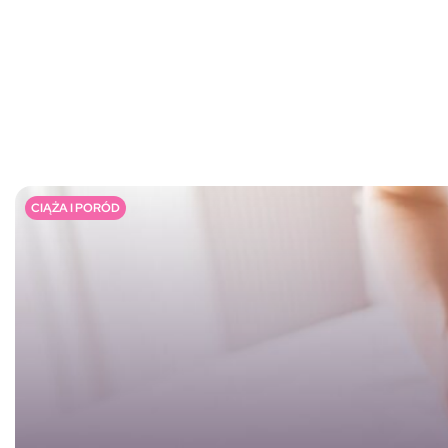
CIĄŻA I PORÓD