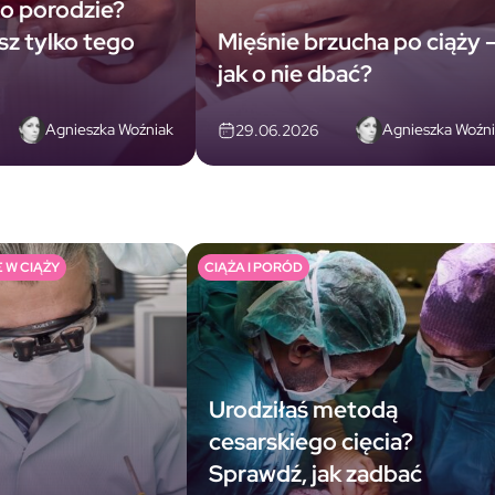
o porodzie?
sz tylko tego
Mięśnie brzucha po ciąży 
jak o nie dbać?
Agnieszka Woźniak
Agnieszka Woźn
29.06.2026
 W CIĄŻY
CIĄŻA I PORÓD
Urodziłaś metodą
cesarskiego cięcia?
Sprawdź, jak zadbać