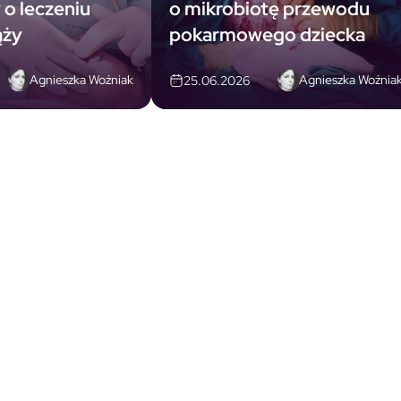
 o leczeniu
o mikrobiotę przewodu
ąży
pokarmowego dziecka
Agnieszka Woźniak
Agnieszka Woźnia
25.06.2026