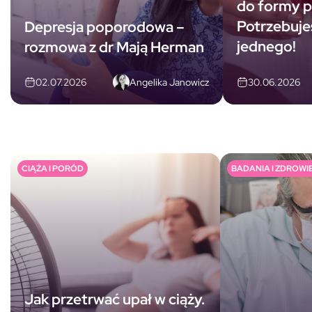
do formy p
Potrzebuje
Depresja poporodowa –
jednego!
rozmowa z dr Mają Herman
Angelika Janowicz
30.06.2026
02.07.2026
CIĄŻA I PORÓD
BADANIA I ZDROWIE
Jak przetrwać upał w ciąży.