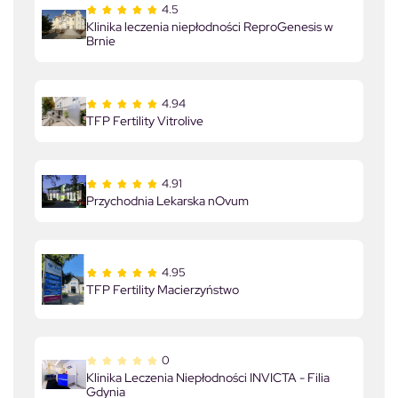
4.5
Klinika leczenia niepłodności ReproGenesis w
Brnie
4.94
TFP Fertility Vitrolive
4.91
Przychodnia Lekarska nOvum
4.95
TFP Fertility Macierzyństwo
0
Klinika Leczenia Niepłodności INVICTA - Filia
Gdynia