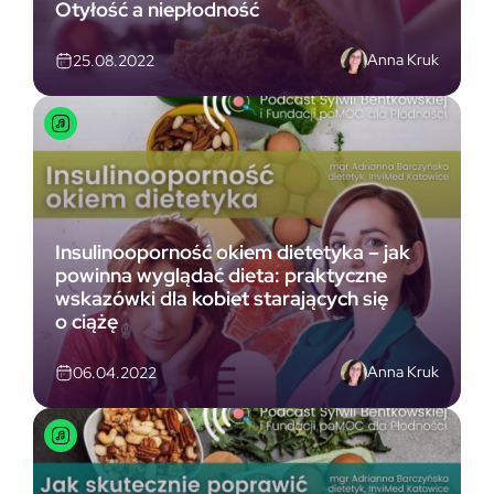
Otyłość a niepłodność
Anna Kruk
25.08.2022
Insulinooporność okiem dietetyka – jak
powinna wyglądać dieta: praktyczne
wskazówki dla kobiet starających się
o ciążę
Anna Kruk
06.04.2022