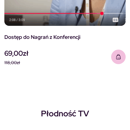
Dostęp do Nagrań z Konferencji
69,00
zł
118,00
zł
Pierwotna cena wynosiła: 118,00zł.
Aktualna cena wynosi: 69,00zł.
Płodność TV