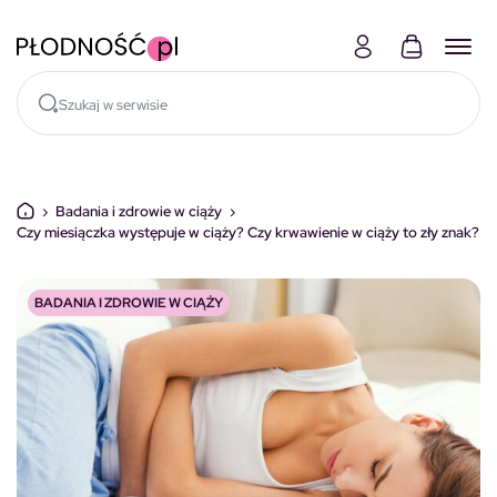
Skocz do treści
›
Badania i zdrowie w ciąży
›
Czy miesiączka występuje w ciąży? Czy krwawienie w ciąży to zły znak?
BADANIA I ZDROWIE W CIĄŻY