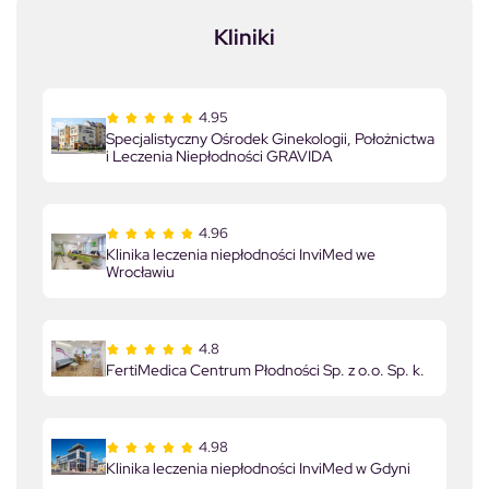
Kliniki
4.95
Specjalistyczny Ośrodek Ginekologii, Położnictwa
i Leczenia Niepłodności GRAVIDA
4.96
Klinika leczenia niepłodności InviMed we
Wrocławiu
4.8
FertiMedica Centrum Płodności Sp. z o.o. Sp. k.
4.98
Klinika leczenia niepłodności InviMed w Gdyni