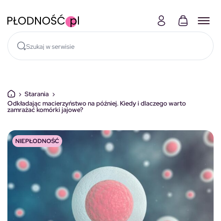
Skocz do treści
›
Starania
›
Odkładając macierzyństwo na później. Kiedy i dlaczego warto
zamrażać komórki jajowe?
NIEPŁODNOŚĆ