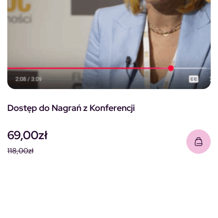
Dostęp do Nagrań z Konferencji
69,00
zł
118,00
zł
Pierwotna cena wynosiła: 118,00zł.
Aktualna cena wynosi: 69,00zł.