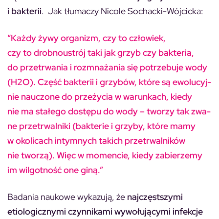
i bakterii
. Jak tłumaczy Nicole Sochacki-Wójcicka:
“Każ­dy żywy or­ga­nizm, czy to czło­wiek,
czy to drob­no­ustrój taki jak grzyb czy bak­te­ria,
do prze­trwa­nia i roz­mna­ża­nia się po­trze­bu­je wody
(H2O). Część bak­te­rii i grzy­bów, któ­re są ewo­lu­cyj­
nie na­uczo­ne do prze­ży­cia w wa­run­kach, kie­dy
nie ma sta­łe­go do­stę­pu do wody – two­rzy tak zwa­
ne prze­trwal­ni­ki (bak­te­rie i grzy­by, któ­re mamy
w oko­li­cach in­tym­nych ta­kich prze­trwal­ni­ków
nie two­rzą). Więc w mo­men­cie, kie­dy za­bie­rze­my
im wil­got­ność one giną.”
Badania naukowe wykazują, że
najczęstszymi
etiologicznymi czynnikami wywołującymi infekcje