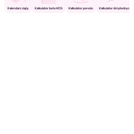
Kalkulator porodu
Kalkulator beta HCG
Kalendarz ciąży
Kalkulator dni płodnych