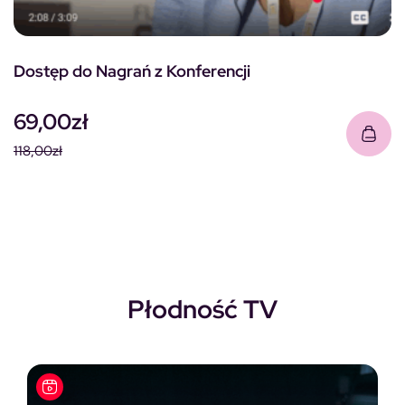
Dostęp do Nagrań z Konferencji
69,00
zł
118,00
zł
Pierwotna cena wynosiła: 118,00zł.
Aktualna cena wynosi: 69,00zł.
Płodność TV