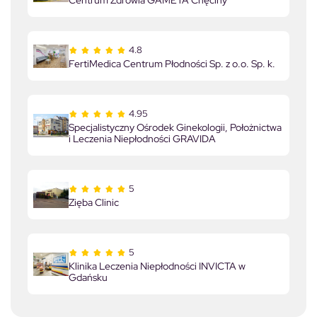
Centrum Zdrowia GAMETA Chęciny
4.8
FertiMedica Centrum Płodności Sp. z o.o. Sp. k.
4.95
Specjalistyczny Ośrodek Ginekologii, Położnictwa
i Leczenia Niepłodności GRAVIDA
5
Zięba Clinic
5
Klinika Leczenia Niepłodności INVICTA w
Gdańsku