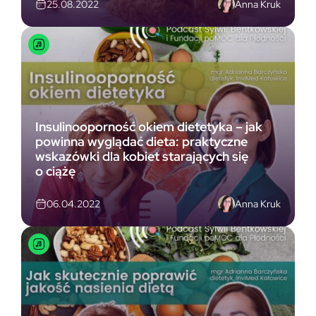
Anna Kruk
25.08.2022
Insulinooporność okiem dietetyka – jak
powinna wyglądać dieta: praktyczne
wskazówki dla kobiet starających się
o ciążę
Anna Kruk
06.04.2022