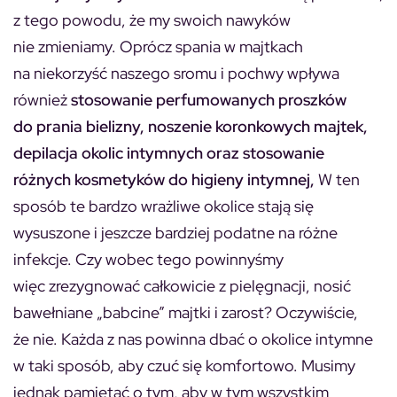
z tego powodu, że my swoich nawyków
nie zmieniamy. Oprócz spania w majtkach
na niekorzyść naszego sromu i pochwy wpływa
również
stosowanie perfumowanych proszków
do prania bielizny, noszenie koronkowych majtek,
depilacja okolic intymnych oraz stosowanie
różnych kosmetyków do higieny intymnej,
W ten
sposób te bardzo wrażliwe okolice stają się
wysuszone i jeszcze bardziej podatne na różne
infekcje. Czy wobec tego powinnyśmy
więc zrezygnować całkowicie z pielęgnacji, nosić
bawełniane „babcine” majtki i zarost? Oczywiście,
że nie. Każda z nas powinna dbać o okolice intymne
w taki sposób, aby czuć się komfortowo. Musimy
jednak pamiętać o tym, aby w tym wszystkim