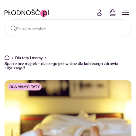
Skocz do treści
›
Dla taty i mamy
›
Spanie bez majtek – dlaczego jest ważne dla kobiecego zdrowia
intymnego?
DLA MAMY I TATY