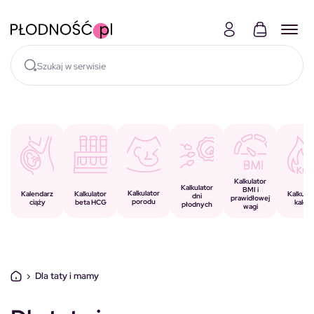
Skocz do treści
Kalkulator
Kalkulator
BMI i
Kalkulator
Kalkulator
Kalendarz
Kalkulat
dni
prawidłowej
porodu
beta HCG
ciąży
kalorii
płodnych
wagi
›
Dla taty i mamy