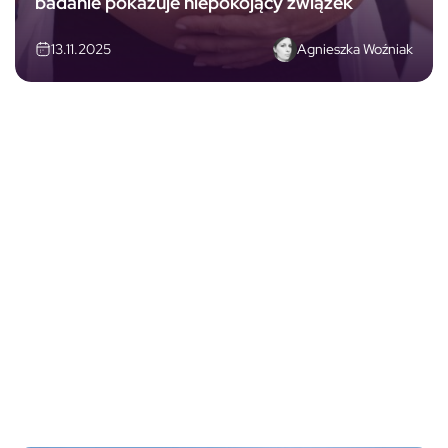
badanie pokazuje niepokojący związek
Agnieszka Woźniak
13.11.2025