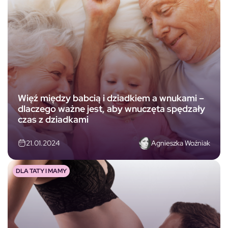
Więź między babcią i dziadkiem a wnukami –
dlaczego ważne jest, aby wnuczęta spędzały
czas z dziadkami
Agnieszka Woźniak
21.01.2024
DLA TATY I MAMY