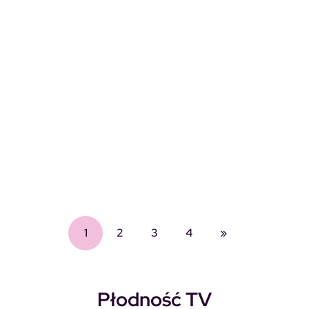
1
2
3
4
»
Płodność TV