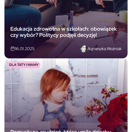
Edukacja zdrowotna w szkołach: obowiązek
czy wybór? Politycy podjęli decyzję!
Agnieszka Woźniak
16.01.2025
DLA TATY I MAMY
Pomysły na grudzień, które umilą dziecku