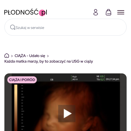
Skocz do treści
›
CIĄŻA - Udało się
›
Każda matka marzy, by to zobaczyć na USG w ciąży
CIĄŻA I PORÓD