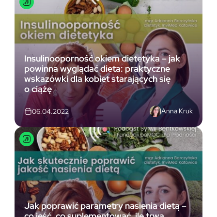
Insulinooporność okiem dietetyka – jak
powinna wyglądać dieta: praktyczne
wskazówki dla kobiet starających się
o ciążę
Anna Kruk
06.04.2022
Jak poprawić parametry nasienia dietą –
co jeść, co suplementować, ile trwa