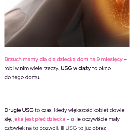
Brzuch mamy dla dla dziecka dom na 9 miesięcy
–
robi w nim wiele rzeczy.
USG w ciąży
to okno
do tego domu.
Drugie USG
to czas, kiedy większość kobiet dowie
się,
jaka jest płeć dziecka
– o ile oczywiście mały
człowiek na to pozwoli. III USG to już obraz