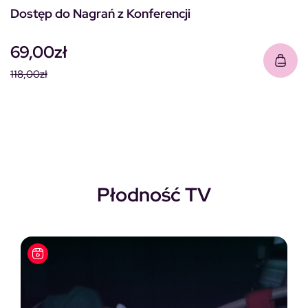
Dostęp do Nagrań z Konferencji
69,00
zł
118,00
zł
Pierwotna cena wynosiła: 118,00zł.
Aktualna cena wynosi: 69,00zł.
Płodność TV