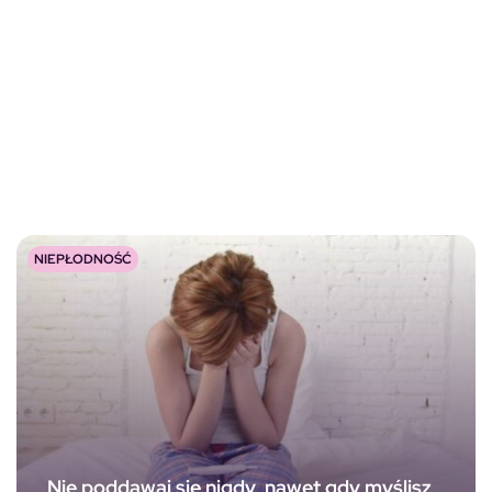
NIEPŁODNOŚĆ
„Nie poddawaj się nigdy, nawet gdy myślisz,