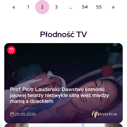
«
1
2
3
…
54
55
»
Płodność TV
Prof. Piotr Laudański: Dawstwo komórki
jajowej tworzy niezwykle silną więź między
mamą a dzieckiem
Anna Kruk
29.05.2026