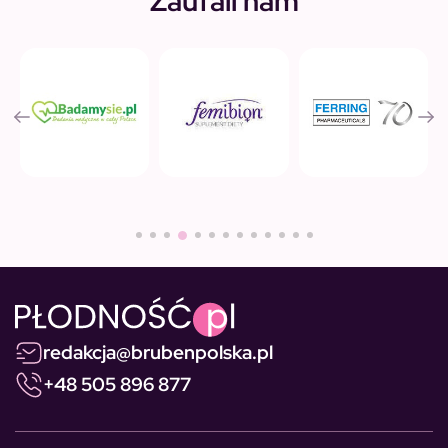
Zaufali nam
redakcja@brubenpolska.pl
+48 505 896 877