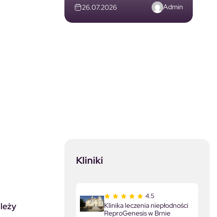
Admin
26.07.2026
Kliniki
4.5
ależy
Klinika leczenia niepłodności
ReproGenesis w Brnie