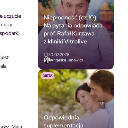
e uczucie
Niepłodność (cz.10).
ciąży
Na pytania odpowiada
prof. Rafał Kurzawa
ospodarki
z kliniki Vitrolive
30.07.2026
jest
Angelika Janowicz
ała
DIETA
Odpowiednia
suplementacja
iąży
. Mają