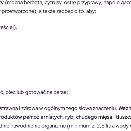
ty
(mocna herbata, cytrusy, ostre przyprawy, napoje gaz
przetworzone), a także zadbać o to, aby:
zęściej),
ć, piec lub gotować na parze).
kostrawna i zdrowa w ogólnym tego słowa znaczeniu.
Ważn
roduktów pełnoziarnistych, ryb, chudego mięsa i tłusz
nie nawodnienie organizmu (minimum 2-2,5 litra wody 