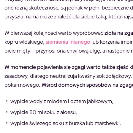
one różną skuteczność, są jednak w pełni bezpieczne dl
przyszła mama może znaleźć dla siebie taką, która najsz
W pierwszej kolejności warto wypróbować
zioła na zg
kopru włoskiego,
siemienia lnianego
lub korzenia imbi
picie mięty – przynosi ona chwilową ulgę, a następnie n
W momencie pojawienia się zgagi warto także zjeść k
zasadowy, dlatego neutralizują kwaśny sok żołądkowy
pokarmowego.
Wśród domowych sposobów na zgagę w
wypicie wody z miodem i octem jabłkowym,
wypicie 80 ml soku z aloesu,
wypicie świeżego soku z buraka lub marchewki.