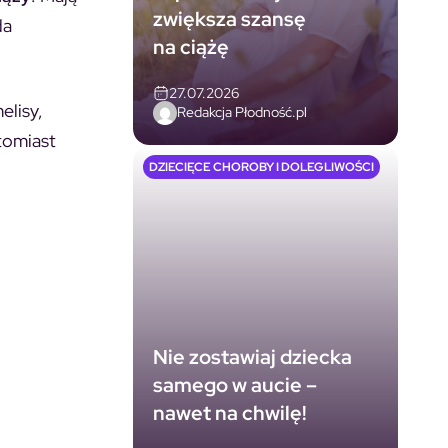
zwiększa szansę
da
na ciążę
27.07.2026
elisy,
Redakcja Płodność.pl
tomiast
DZIECIĘCE CHOROBY I DOLEGLIWOŚCI
Nie zostawiaj dziecka
samego w aucie –
nawet na chwilę!