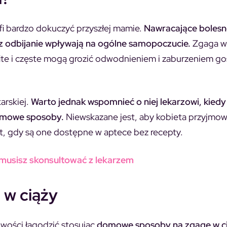
fi bardzo dokuczyć przyszłej mamie.
Nawracające bolesn
z odbijanie wpływają na ogólne samopoczucie.
Zgaga w 
ite i częste mogą grozić odwodnieniem i zaburzeniem g
arskiej.
Warto jednak wspomnieć o niej lekarzowi, kiedy 
domowe sposoby.
Niewskazane jest, aby kobieta przyjmow
wet, gdy są one dostępne w aptece bez recepty.
 musisz skonsultować z lekarzem
 w ciąży
wości łagodzić stosując
domowe sposoby na zgagę w c