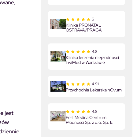
owane,
5
Klinika PRONATAL
OSTRAVA/PRAGA
4.8
Klinika leczenia niepłodności
InviMed w Warszawie
4.91
Przychodnia Lekarska nOvum
4.8
e jest
FertiMedica Centrum
czów
Płodności Sp. z o.o. Sp. k.
dziennie