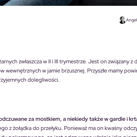
Angel
nych zwłaszcza w II i III trymestrze. Jest on związany z 
ów wewnętrznych w jamie brzusznej. Przyszłe mamy powi
rzyjemnych dolegliwości.
 odczuwane za mostkiem, a niekiedy także w gardle i krt
wego z żołądka do przełyku. Ponieważ ma on kwaśny odcz