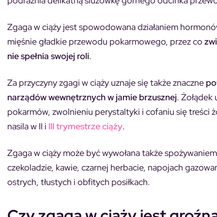
podrażnia delikatną śluzówkę górnego odcinka przewo
Zgaga w ciąży jest spowodowana działaniem hormonó
mięśnie gładkie przewodu pokarmowego, przez co
zwi
nie spełnia swojej roli
.
Za przyczyny zgagi w ciąży uznaje się także znaczne
po
narządów wewnętrznych w jamie brzusznej
. Żołądek 
pokarmów, zwolnieniu perystaltyki i cofaniu się treści
nasila w II i
III trymestrze ciąży
.
Zgaga w ciąży może być wywołana także spożywaniem n
czekoladzie, kawie, czarnej herbacie, napojach gazow
ostrych, tłustych i obfitych posiłkach.
Czy zgaga w ciąży jest groźn