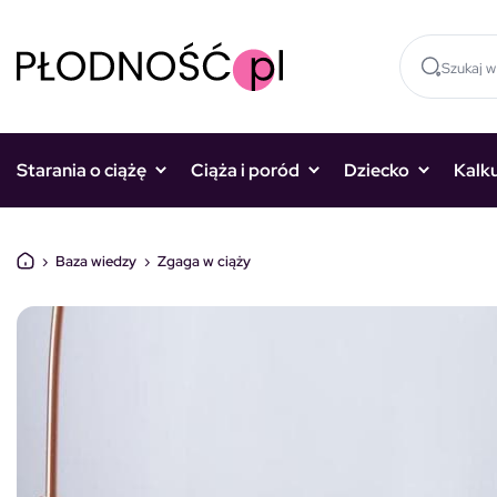
Skocz do treści
Starania o ciążę
Ciąża i poród
Dziecko
Kalk
›
Baza wiedzy
›
Zgaga w ciąży