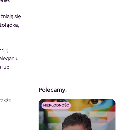
enie.
źniają się
 żołądka,
 się
zaleganiu
ę lub
Polecamy:
także
NIEPŁODNOŚĆ