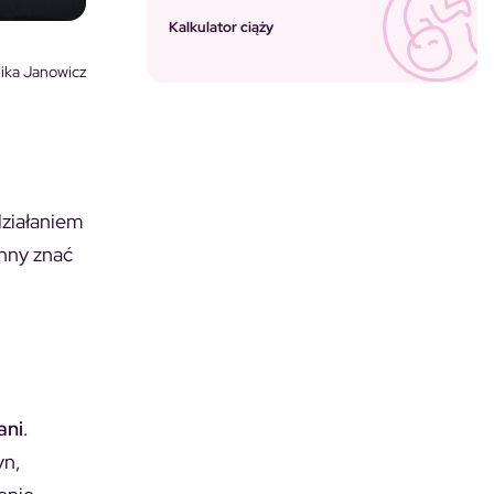
Kalkulator ciąży
ika Janowicz
działaniem
nny znać
ani
.
yn,