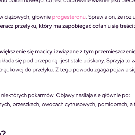
du pokarmowego, co jest odczuwane właśnie jako piecz
w ciążowych, głównie
progesteronu
. Sprawia on, że rozlu
eracz przełyku, który ma zapobiegać cofaniu się treści
większenie się macicy i związane z tym przemieszczenie
układa się pod przeponą i jest stale uciskany. Sprzyja to 
 żołądkowej do przełyku. Z tego powodu zgaga pojawia si
iektórych pokarmów. Objawy nasilają się głównie po:
anych, orzeszkach, owocach cytrusowych, pomidorach, a 
a?