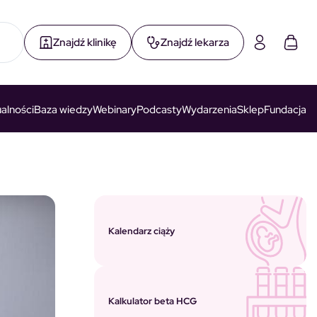
Znajdź klinikę
Znajdź lekarza
alności
Baza wiedzy
Webinary
Podcasty
Wydarzenia
Sklep
Fundacja
Kalendarz ciąży
Kalkulator beta HCG