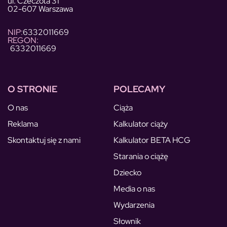
ul. Czeczota 31
02-607 Warszawa
NIP:
6332011669
REGON:
6332011669
O STRONIE
POLECAMY
O nas
Ciąża
Reklama
Kalkulator ciąży
Skontaktuj się z nami
Kalkulator BETA HCG
Starania o ciążę
Dziecko
Media o nas
Wydarzenia
Słownik