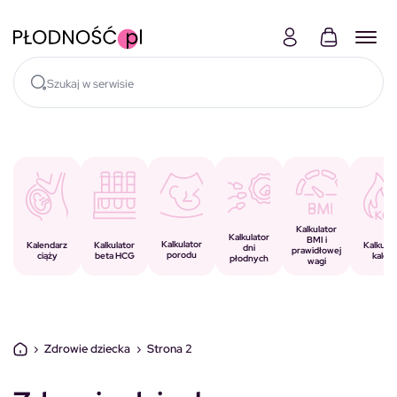
Skocz do treści
Kalkulator
Kalkulator
BMI i
Kalkulator
Kalkulator
Kalendarz
Kalkulat
dni
prawidłowej
porodu
beta HCG
ciąży
kalorii
płodnych
wagi
›
Zdrowie dziecka
›
Strona 2