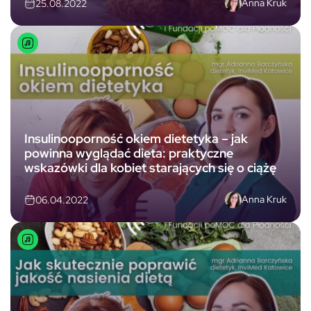
Anna Kruk
25.08.2022
Insulinooporność okiem dietetyka – jak
powinna wyglądać dieta: praktyczne
wskazówki dla kobiet starających się o ciążę
Anna Kruk
06.04.2022