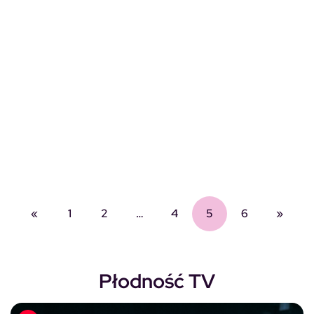
«
1
2
…
4
5
6
»
Płodność TV