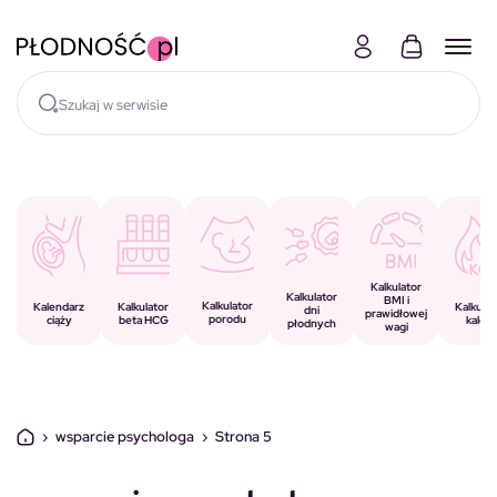
Skocz do treści
Kalkulator
Kalkulator
BMI i
Kalkulator
Kalkulator
Kalendarz
Kalkulat
dni
prawidłowej
porodu
beta HCG
ciąży
kalorii
płodnych
wagi
›
wsparcie psychologa
›
Strona 5