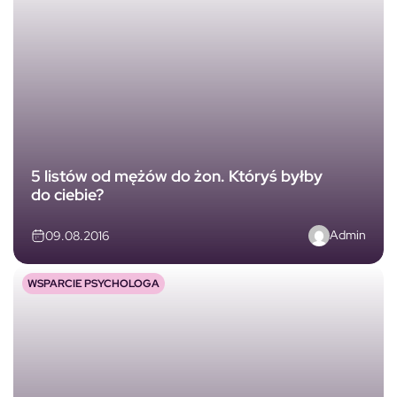
5 listów od mężów do żon. Któryś byłby
do ciebie?
Admin
09.08.2016
WSPARCIE PSYCHOLOGA