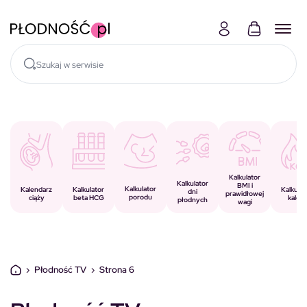
Skocz do treści
Kalkulator
Kalkulator
BMI i
Kalkulator
Kalkulator
Kalendarz
Kalkulat
dni
prawidłowej
porodu
beta HCG
ciąży
kalorii
płodnych
wagi
›
Płodność TV
›
Strona 6