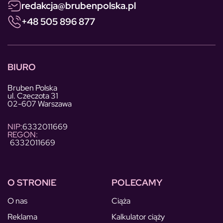
redakcja@brubenpolska.pl
+48 505 896 877
BIURO
Bruben Polska
ul. Czeczota 31
02-607 Warszawa
NIP:
6332011669
REGON:
6332011669
O STRONIE
POLECAMY
O nas
Ciąża
Reklama
Kalkulator ciąży