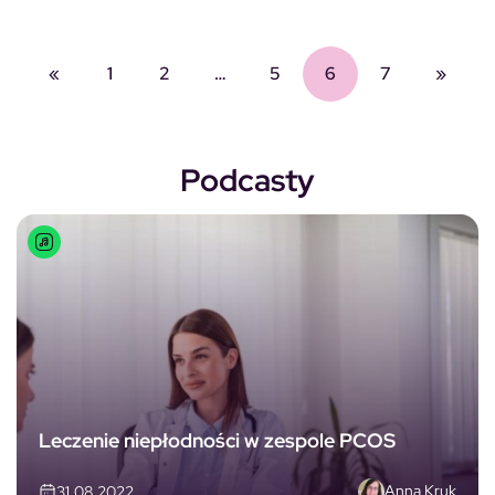
«
1
2
…
5
6
7
»
Podcasty
Leczenie niepłodności w zespole PCOS
Anna Kruk
31.08.2022