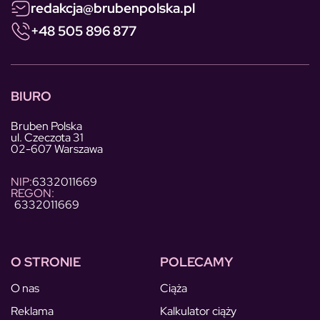
redakcja@brubenpolska.pl
+48 505 896 877
BIURO
Bruben Polska
ul. Czeczota 31
02-607 Warszawa
NIP:
6332011669
REGON:
6332011669
O STRONIE
POLECAMY
O nas
Ciąża
Reklama
Kalkulator ciąży