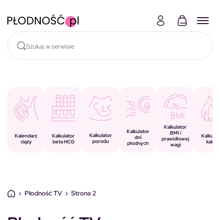
Skocz do treści
Kalkulator
Kalkulator
BMI i
Kalkulator
Kalkulator
Kalendarz
Kalkulat
dni
prawidłowej
porodu
beta HCG
ciąży
kalorii
płodnych
wagi
›
Płodność TV
›
Strona 2