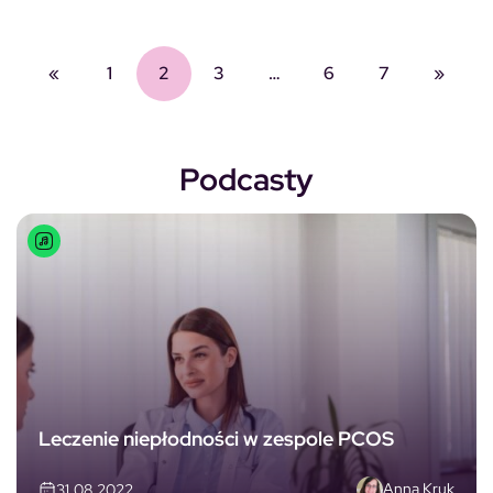
«
1
2
3
…
6
7
»
Podcasty
Leczenie niepłodności w zespole PCOS
Anna Kruk
31.08.2022