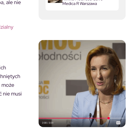
, ale nie
Medica R Warszawa
zialny
ich
chniętych
co może
ć nie musi