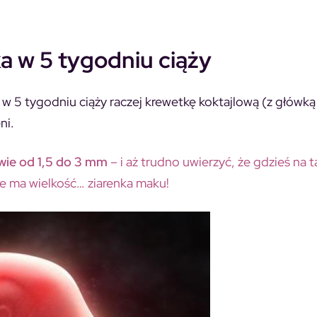
ka w 5 tygodniu ciąży
w 5 tygodniu ciąży raczej krewetkę koktajlową (z główką 
ni.
dwie od 1,5 do 3 mm
– i aż trudno uwierzyć, że gdzieś na t
że ma wielkość… ziarenka maku!