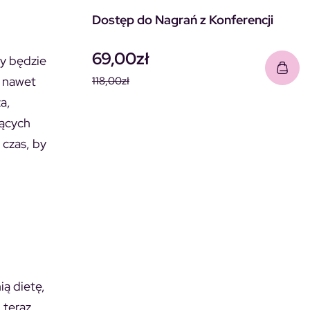
Dostęp do Nagrań z Konferencji
69,00
zł
ry będzie
a nawet
118,00
zł
Pierwotna cena wynosiła: 118
Aktualna cena wynosi: 69,00
a,
jących
 czas, by
ą dietę,
 teraz