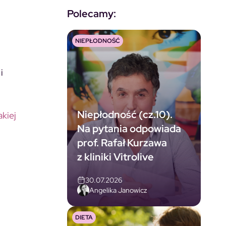
Polecamy:
NIEPŁODNOŚĆ
i
Niepłodność (cz.10).
akiej
Na pytania odpowiada
prof. Rafał Kurzawa
z kliniki Vitrolive
30.07.2026
Angelika Janowicz
DIETA