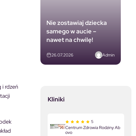
Nie zostawiaj dziecka
samego w aucie –
nawet na chwilę!
Admin
26.07.2026
 i rdzeń
tacji
Kliniki
rodek
5
Centrum Zdrowia Rodziny Ab
układ
ovo