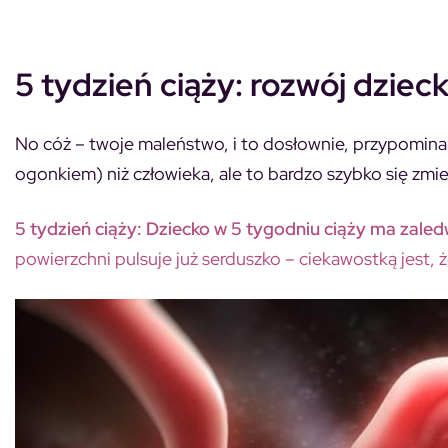
5 tydzień ciąży: rozwój dziec
No cóż – twoje maleństwo, i to dosłownie, przypomina 
ogonkiem) niż człowieka, ale to bardzo szybko się zmie
5 tydzień ciąży: Dziecko w 5 tygodniu ciąży ma zale
powierzchni pulsuje już serduszko – ciekawostką jest, 