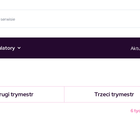
ulatory
Aktu
rugi trymestr
Trzeci trymestr
6 ty