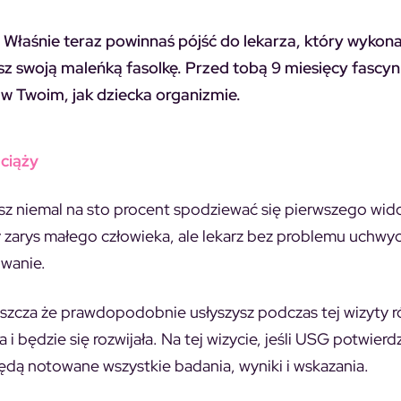
. Właśnie teraz powinnaś pójść do lekarza, który wykon
z swoją maleńką fasolkę. Przed tobą 9 miesięcy fascy
w Twoim, jak dziecka organizmie.
ciąży
sz niemal na sto procent spodziewać się pierwszego wid
 zarys małego człowieka, ale lekarz bez problemu uchwyc
owanie.
szcza że prawdopodobnie usłyszysz podczas tej wizyty 
i będzie się rozwijała. Na tej wizycie, jeśli USG potwierdzi
będą notowane wszystkie badania, wyniki i wskazania.