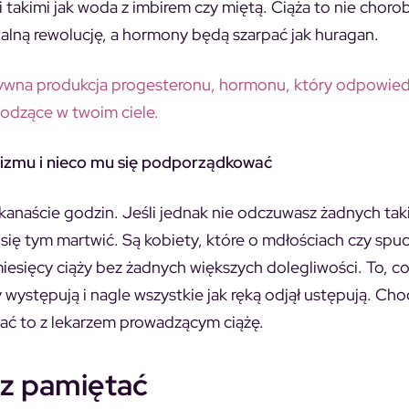
akimi jak woda z imbirem czy miętą. Ciąża to nie choroba
talną rewolucję, a hormony będą szarpać jak huragan.
nsywna produkcja progesteronu, hormonu, który odpowied
hodzące w twoim ciele.
anizmu i nieco mu się podporządkować
lkanaście godzin. Jeśli jednak nie odczuwasz żadnych tak
 się tym martwić. Są kobiety, które o mdłościach czy spu
miesięcy ciąży bez żadnych większych dolegliwości. To, 
występują i nagle wszystkie jak ręką odjął ustępują. Cho
ać to z lekarzem prowadzącym ciążę.
sz pamiętać