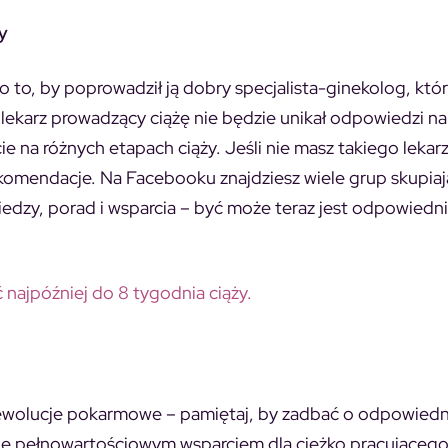
y
o to, by poprowadził ją dobry specjalista-ginekolog, któ
y lekarz prowadzący ciążę nie będzie unikał odpowiedzi n
ie na różnych etapach ciąży. Jeśli nie masz takiego lekarz
komendacje. Na Facebooku znajdziesz wiele grup skupia
iedzy, porad i wsparcia – być może teraz jest odpowiedni
 najpóźniej do 8 tygodnia ciąży.
 rewolucje pokarmowe – pamiętaj, by zadbać o odpowiedni
ędzie pełnowartościowym wsparciem dla ciężko pracującego