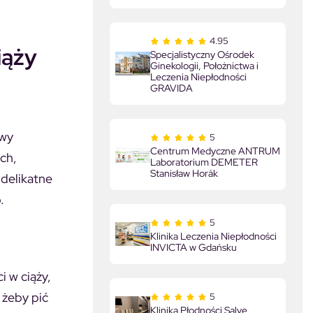
4.95
iąży
Specjalistyczny Ośrodek
Ginekologii, Położnictwa i
Leczenia Niepłodności
GRAVIDA
owy
5
Centrum Medyczne ANTRUM
ch,
Laboratorium DEMETER
Stanisław Horák
delikatne
.
5
Klinika Leczenia Niepłodności
INVICTA w Gdańsku
i w ciąży,
 żeby pić
5
Klinika Płodności Salve