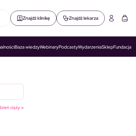
Znajdź klinikę
Znajdź lekarza
alności
Baza wiedzy
Webinary
Podcasty
Wydarzenia
Sklep
Fundacja
dzień ciąży »