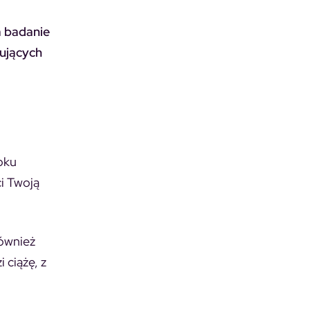
a badanie
nujących
oku
i Twoją
również
 ciążę, z