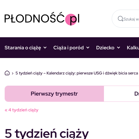
Skocz do treści
Starania o ciążę
Ciąża i poród
Dziecko
Kalk
›
5 tydzień ciąży – Kalendarz ciąży: pierwsze USG i dźwięk bicia serca
Pierwszy trymestr
D
« 4 tydzień ciąży
5 tydzień ciąży