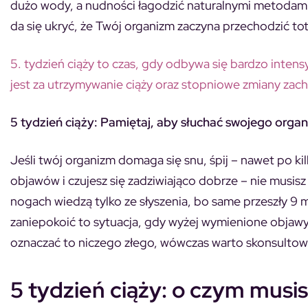
dużo wody, a nudności łagodzić naturalnymi metodami t
da się ukryć, że Twój organizm zaczyna przechodzić to
5. tydzień ciąży to czas, gdy odbywa się bardzo inte
jest za utrzymywanie ciąży oraz stopniowe zmiany zac
5 tydzień ciąży: Pamiętaj, aby słuchać swojego org
Jeśli twój organizm domaga się snu, śpij – nawet po ki
objawów i czujesz się zadziwiająco dobrze – nie musisz
nogach wiedzą tylko ze słyszenia, bo same przeszły 9 
zaniepokoić to sytuacja, gdy wyżej wymienione objawy 
oznaczać to niczego złego, wówczas warto skonsultow
5 tydzień ciąży: o czym musi