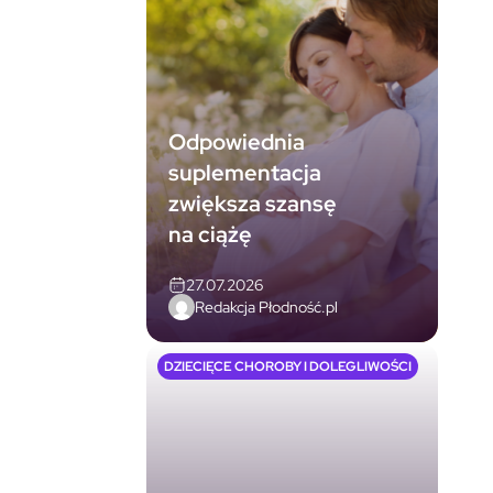
Odpowiednia
suplementacja
zwiększa szansę
na ciążę
27.07.2026
Redakcja Płodność.pl
DZIECIĘCE CHOROBY I DOLEGLIWOŚCI